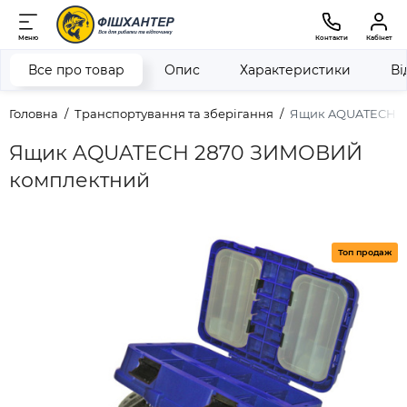
Меню
Контакти
Кабінет
Все про товар
Опис
Характеристики
Ві
Головна
Транспортування та зберігання
Ящик AQUATECH 2
Ящик AQUATECH 2870 ЗИМОВИЙ
комплектний
Топ продаж