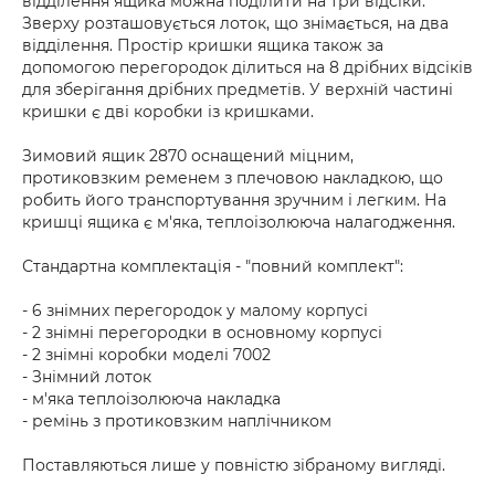
відділення ящика можна поділити на три відсіки.
Зверху розташовується лоток, що знімається, на два
відділення. Простір кришки ящика також за
допомогою перегородок ділиться на 8 дрібних відсіків
для зберігання дрібних предметів. У верхній частині
кришки є дві коробки із кришками.
Зимовий ящик 2870 оснащений міцним,
протиковзким ременем з плечовою накладкою, що
робить його транспортування зручним і легким. На
кришці ящика є м'яка, теплоізолююча налагодження.
Стандартна комплектація - "повний комплект":
- 6 знімних перегородок у малому корпусі
- 2 знімні перегородки в основному корпусі
- 2 знімні коробки моделі 7002
- Знімний лоток
- м'яка теплоізолююча накладка
- ремінь з протиковзким наплічником
Поставляються лише у повністю зібраному вигляді.