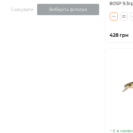
80SP 9.3гр
Скасувати
Виберіть фільтри
428 грн
Є в наявн