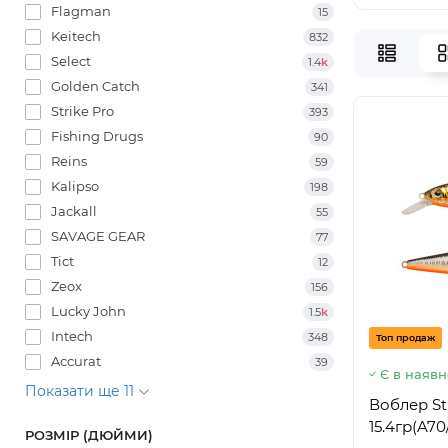
Flagman
15
Keitech
832
Select
1.4
k
Golden Catch
341
Strike Pro
393
Fishing Drugs
90
Reins
59
Kalipso
198
Jackall
55
SAVAGE GEAR
77
Tict
12
Zeox
156
Lucky John
1.5
k
Intech
348
Топ продаж
Accurat
39
Є в наявн
Показати ще 11
Воблер Str
15.4гр(A70
РОЗМІР (ДЮЙМИ)