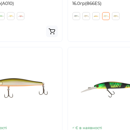
(A010)
16.0гр(866ES)
ості
Є в наявності