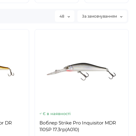
48
За замовчуванням
Є в наявності
tor DR
Воблер Strike Pro Inquisitor MDR
110SP 17.3гр(A010)