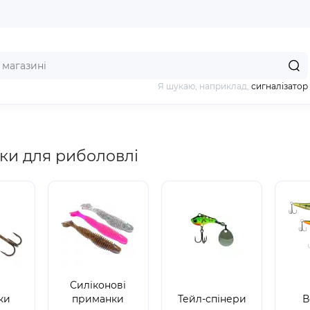
Я шукаю, наприклад,
сигналізатор
и для риболовлі
Силіконові
ки
приманки
Тейл-спінери
В