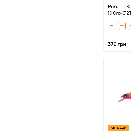
Воблер St
10.0гр(612
378 грн
Топ продаж