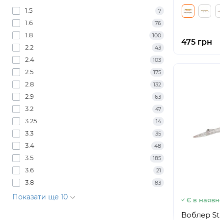
1.5
7
1.6
76
1.8
100
475 грн
2.2
43
2.4
103
2.5
175
2.8
132
2.9
63
3.2
47
3.25
14
3.3
35
3.4
48
3.5
185
3.6
21
3.8
83
Показати ще 10
Є в наявн
Воблер Str