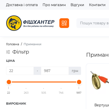
Доставка і оплата
Про магазин
Відгуки
Контакти
Головна
Приманки
Фільтр
Приманк
ЦІНА
-
грн
22
263
505
746
987
ВИРОБНИК
Вертуш