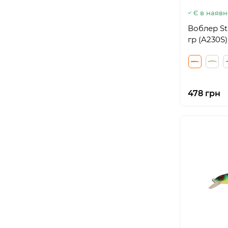
Є в наявн
Воблер Str
гр (A230S)
478 грн