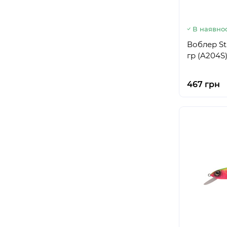
В наявнос
Воблер St
гр (A204S
467 грн