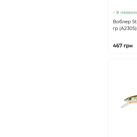
В наявнос
Воблер St
гр (A230S)
467 грн