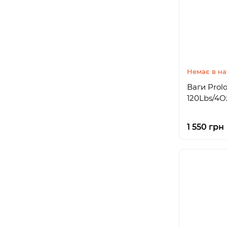
Немає в на
Ваги Prolo
120Lbs/4O
1 550 грн