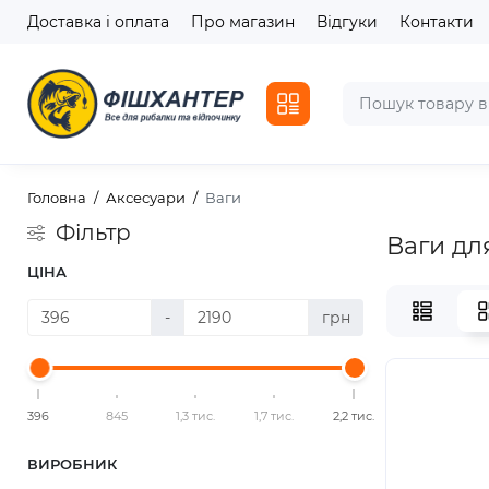
Доставка і оплата
Про магазин
Відгуки
Контакти
Головна
Аксесуари
Ваги
Фільтр
Ваги дл
ЦІНА
-
грн
396
845
1,3 тис.
1,7 тис.
2,2 тис.
ВИРОБНИК