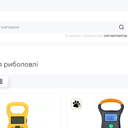
Я шукаю, наприклад,
сигналізатор
я риболовлі
5