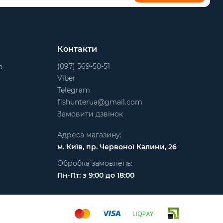
Контакти
(097) 569-50-51
ю
Viber
Telegram
fishunterua@gmail.com
Замовити дзвінок
Адреса магазину:
м. Київ, пр. Червоної Калини, 26
Обробка замовлень:
Пн-Пт: з 9:00 до 18:00