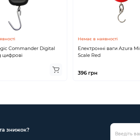
явності
Немає в наявності
ogic Сommander Digital
Електронні ваги Azura Min
g цифрові
Scale Red
396 грн
 та знижок?