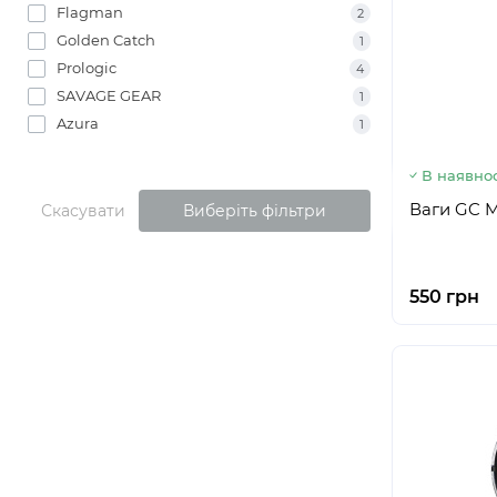
Flagman
2
Golden Catch
1
Prologic
4
SAVAGE GEAR
1
Azura
1
В наявнос
Ваги GC Mi
Скасувати
Виберіть фільтри
550 грн