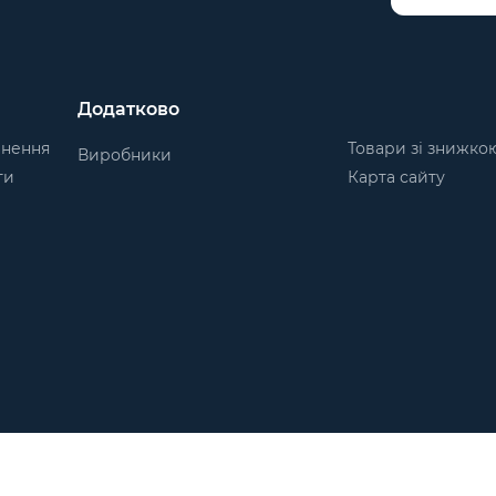
Додатково
рнення
Товари зі знижко
Виробники
ти
Карта сайту