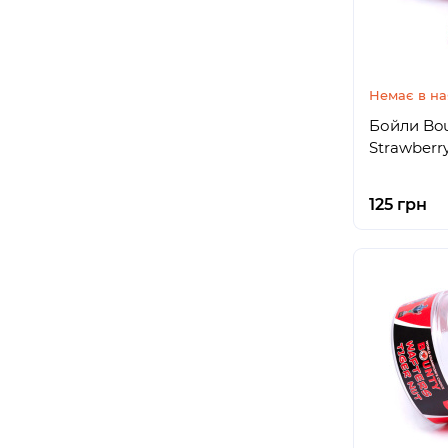
Немає в на
Бойли Bou
Strawberr
125 грн