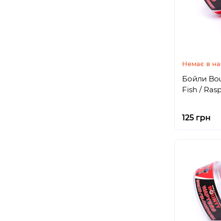
Немає в на
Бойли Bou
Fish / Ras
125 грн