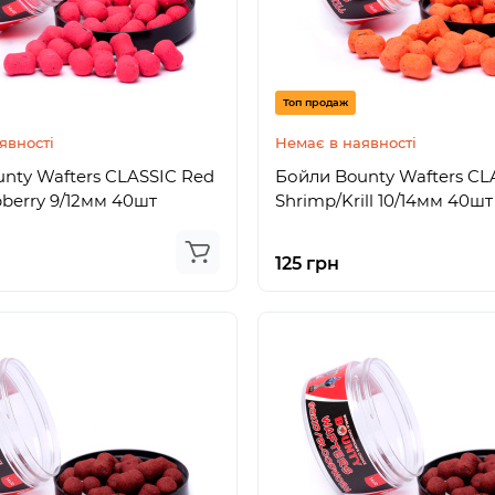
Топ продаж
явності
Немає в наявності
nty Wafters CLASSIC Red
Бойли Bounty Wafters CL
pberry 9/12мм 40шт
Shrimp/Krill 10/14мм 40шт
125 грн