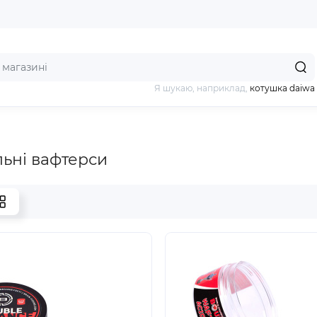
Я шукаю, наприклад,
котушка daiwa
ьні вафтерси