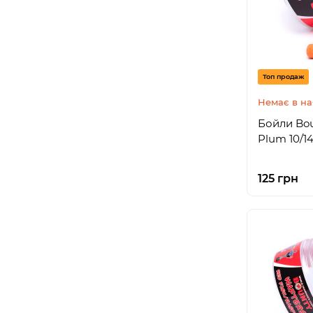
Топ продаж
Немає в на
Бойли Bou
Plum 10/1
125 грн