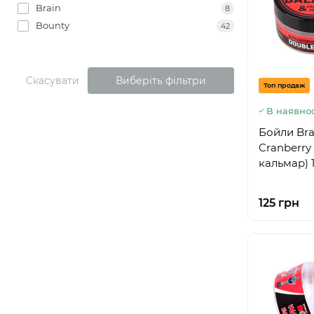
Brain
8
Bounty
42
Скасувати
Виберіть фільтри
Топ продаж
В наявнос
Бойли Bra
Cranberry
кальмар)
125 грн