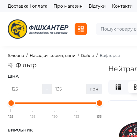
Доставка і оплата
Про магазин
Відгуки
Контакти
Головна
Насадки, корми, дипи
Бойли
Вафтерси
Фільтр
Нейтрал
ЦІНА
-
грн
125
128
130
133
135
ВИРОБНИК