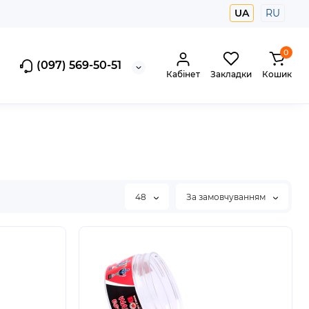
UA
RU
0
(097) 569-50-51
Кабінет
Закладки
Кошик
48
За замовчуванням