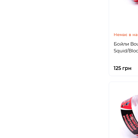
Немає в на
Бойли Bou
Squid/Blo
125 грн