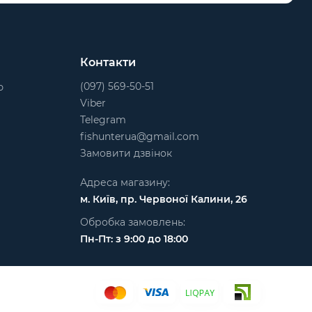
Контакти
(097) 569-50-51
ю
Viber
Telegram
fishunterua@gmail.com
Замовити дзвінок
Адреса магазину:
м. Київ, пр. Червоної Калини, 26
Обробка замовлень:
Пн-Пт: з 9:00 до 18:00