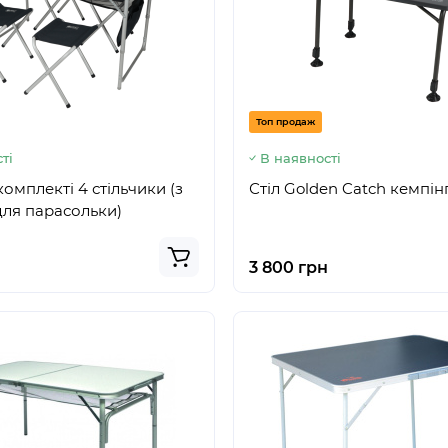
Топ продаж
ті
В наявності
комплекті 4 стільчики (з
Стіл Golden Catch кемпі
ля парасольки)
3 800 грн