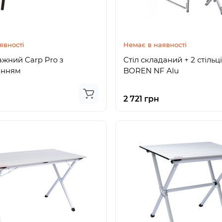
явності
Немає в наявності
ажний Carp Pro з
Стіл складаний + 2 стільці
анням
BOREN NF Alu
2 721 грн