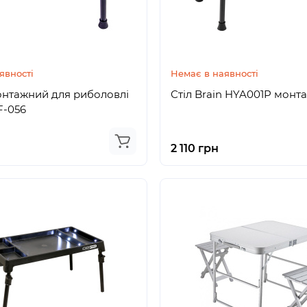
явності
Немає в наявності
онтажний для риболовлі
Стіл Brain HYA001P монт
F-056
2 110 грн