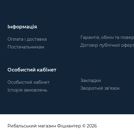
Інформація
Гарантія, обмін та пове
Оплата і доставка
Договір публічної офер
Постачальникам
Особистий кабінет
Закладки
Особистий кабінет
Зворотній зв’язок
Історія замовлень
Рибальський магазин Фішхантер © 2026