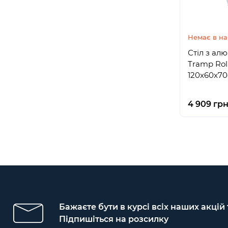
Немає в на
Стіл з ал
Tramp Rol
120x60x7
4 909 гр
Бажаєте бути в курсі всіх наших акцій
Підпишіться на розсилку