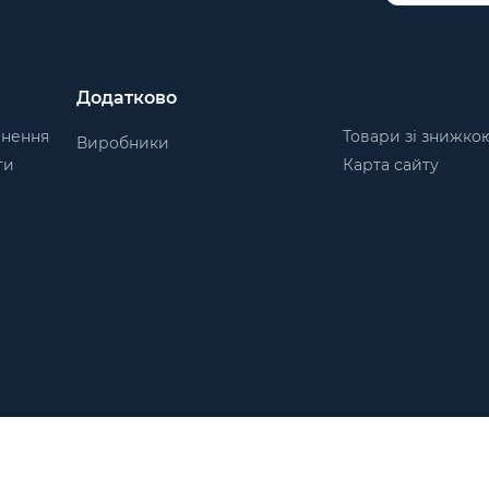
Додатково
рнення
Товари зі знижко
Виробники
ти
Карта сайту