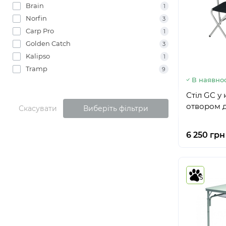
Brain
1
Norfin
3
Carp Pro
1
Golden Catch
3
Kalipso
1
Tramp
9
В наявнос
Стіл GC у 
отвором д
Скасувати
Виберіть фільтри
6 250 грн
5