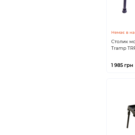
Немає в на
Столик м
Tramp TR
1 985 грн