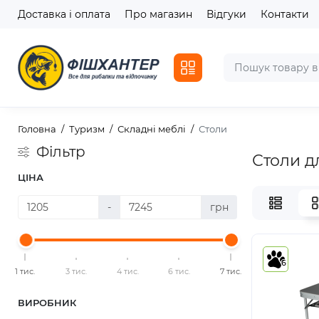
Доставка і оплата
Про магазин
Відгуки
Контакти
Головна
Туризм
Складні меблі
Столи
Фільтр
Столи д
ЦІНА
-
грн
6
1 тис.
3 тис.
4 тис.
6 тис.
7 тис.
ВИРОБНИК