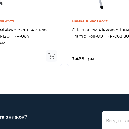
явності
Немає в наявності
юмінієвою стільницею
Стіл з алюмінієвою стіл
l-120 TRF-064
Tramp Roll-80 TRF-063 8
0см
н
3 465 грн
 та знижок?