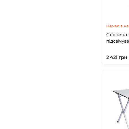
Немає в на
Стіл монт
підсвічув
2 421 грн