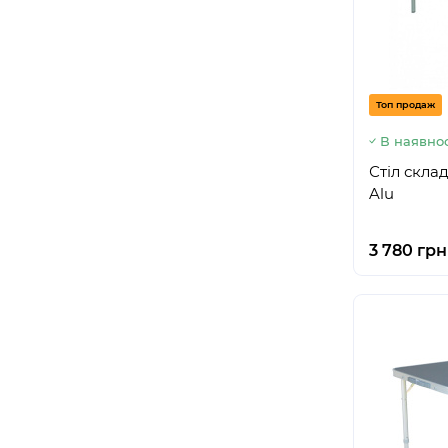
Топ продаж
В наявнос
Стіл скла
Alu
3 780 грн