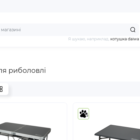
Я шукаю, наприклад,
котушка daiwa
ля риболовлі
5