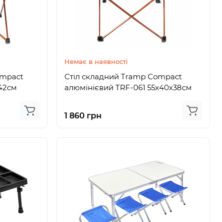
Немає в наявності
ompact
Стіл складний Tramp Compact
х42см
алюмінієвий TRF-061 55х40х38см
1 860 грн