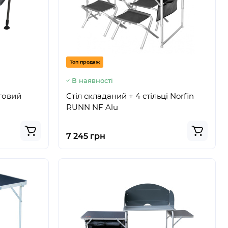
Топ продаж
В наявності
нговий
Стіл складаний + 4 стільці Norfin
RUNN NF Alu
7 245 грн