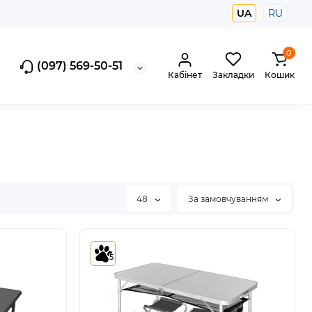
UA
RU
0
(097) 569-50-51
Кабінет
Закладки
Кошик
48
За замовчуванням
5