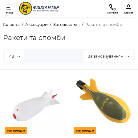
Меню
Контакти
Кабінет
Головна
Аксесуари
Загодівельні
Ракети та спомби
Ракети та спомби
48
За замовчуванням
Топ продаж
Топ продаж