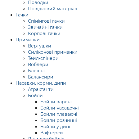
Поводки
Повідковий матеріал
Гачки
Спінінгові гачки
Звичайні гачки
Корпові гачки
Приманки
Вертушки
Силіконові приманки
Тейл-спінери
Воблери
Блешні
Балансири
Насадки, корми, дипи
Атрактанти
Бойли
Бойли варені
Бойли насадочні
Бойли плаваючі
Бойли розчинні
Бойли у дипі
Вафтерси