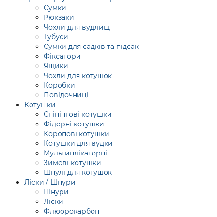
Сумки
Рюкзаки
Чохли для вудлищ
Тубуси
Сумки для садків та підсак
Фіксатори
Ящики
Чохли для котушок
Коробки
Повідочниці
Котушки
Спінінгові котушки
Фідерні котушки
Коропові котушки
Котушки для вудки
Мультиплікаторні
Зимові котушки
Шпулі для котушок
Ліски / Шнури
Шнури
Ліски
Флюорокарбон