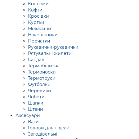
Костюми
Кофти
Кросівки
Куртки
Мокасини
Наколінники
Перчатки
Рукавички-рукавички
Рятувальні жилети
Сандалі
Термобілизна
Термоноски
Термотруси
Футболки
Черевики
Чоботи
Шапки
Штани
Аксесуари
Ваги
Голови для підсак
Загодівельні