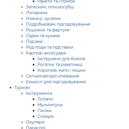
Ракети та спомби
Затискачі, плоскогубці
Ліхтарики
Ножиці, кусачки
Подрібнювачі підгодовування
Рушники та фартухи
Садки та кукани
Підсаки
Род-поди та підставки
Карпові аксесуари
Інструмент для бойлів
Рогатки та ракетниці
Коропові мати і мішки
Сигналізатори клювання
Ємності для підгодовування
Туризм
Інструменти
Лопати
Мультитули
Пилки
Сокири
Окуляри
Парасолі