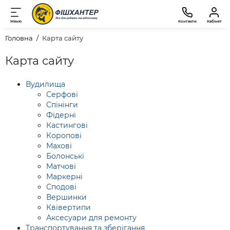
Меню
Контакти
Кабінет
Головна
Карта сайту
Карта сайту
Вудилища
Серфові
Спінінги
Фідерні
Кастингові
Коропові
Махові
Болонські
Матчові
Маркерні
Сподові
Вершинки
Квівертипи
Аксесуари для ремонту
Транспортування та зберігання