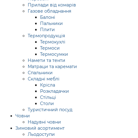
Прилади від комарів
Газове обладнання
Балоні
Пальники
Плити
Термопродукція
Термокухлі
Термоси
Термосумки
Намети та тенти
Матраци та каремати
Спальники
Складні меблі
Крісла
Розкладачки
Стільці
Столи
Туристичний посуд
Човни
Надувні човни
Зимовий асортимент
Льодоступи