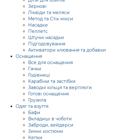
Діпи для бойлів
Зернові
Ліквіди та меляси
Метод та Стік мікси
Насадки
Пеллетс
Штучні насадки
Підгодовування
Активатори клювання та добавки
Оснащення
Все для оснащення
Гачки
Годівниці
Карабіни та застібки
Заводні кільця та вертлюги
Готові оснащення
Грузила
Одяг та взуття
Бафи
Вкладиші в чоботи
Заброди, вейдерси
Зимні костюми
Кепки