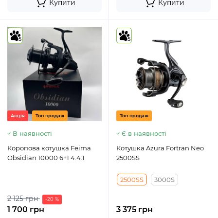
Купити
Купити
5
5
Акція
Топ продаж
Топ продаж
В наявності
Є в наявності
Коропова котушка Feima
Котушка Azura Fortran Neo
Obsidian 10000 6+1 4.4:1
2500SS
2500SS
3000S
2 125 грн
-20 %
1 700 грн
3 375 грн