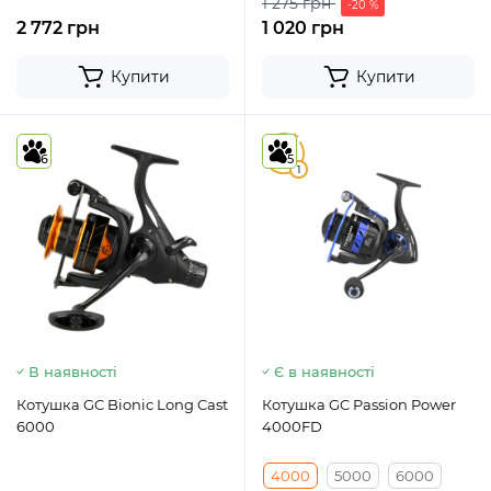
1 275 грн
-20 %
2 772 грн
1 020 грн
Купити
Купити
5
6
5
1
В наявності
Є в наявності
Котушка GC Bionic Long Cast
Котушка GC Passion Power
6000
4000FD
4000
5000
6000