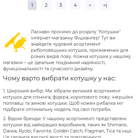
1
2
3
4
>
>|
Ласкаво просимо до розділу "Котушки"
інтернет-магазину Фішхантер! Тут ви
знайдете чудовий асортимент
риболовецьких котушок, призначених для
різних видів лову. Кожна котушка у нашому
магазині – це ідеальне поєднання надійності,
функціональності та сучасного дизайну.
Чому варто вибрати котушку у нас:
1. Широкий вибір: Ми зібрали великий асортимент
котушок для спінінга, фідера, коропового лову, інерційні
поплавці та зимові котушки. Щоб кожен рибалка міг
підібрати оптимальну модель під свої потреби.
2. Відомі бренди: У нашому асортименті представлені
котушки від найкращих виробників, таких як Shimano,
Daiwa, Ryobi, Favorite, Golden Catch, Flagman, Tica та інші.
Це гарантія високої якості та довговічності.