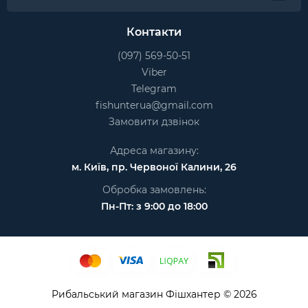
Контакти
(097) 569-50-51
Viber
Telegram
fishunterua@gmail.com
Замовити дзвінок
Адреса магазину:
м. Київ, пр. Червоної Калини, 26
Обробка замовлень:
Пн-Пт: з 9:00 до 18:00
Рибальський магазин Фішхантер © 2026