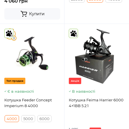
4 060 грн
Купити
5
5
5
2
Топ продаж
Акція
Є в наявності
В наявності
Котушка Feeder Concept
Котушка Feima Harrier 6000
Imperium 8 4000
4+1BB 5.2:1
4000
5000
6000