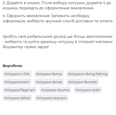
3. Додайте в кошик: Після вибору котушки, додайте її до
кошика, перейдіть до оформлення замовлення.
4. Оформіть замовлення: Заповніть необхідну
інформацію, виберіть зручний спосіб доставки та оплати.
Зробіть свій рибальський досвід ще більш захоплюючим
- виберіть та купіть ідеальну котушку в інтернет-магазині
Фішхантер прямо зараз!
Виробник
Котушки x-fish
Котушки feima
Котушки viking fishing
Котушки brain
Котушки daiwa
Котушки favorite
Котушки flagman
Котушки okuma
Котушки ryobi
Котушки select
Котушки carp pro
Котушки feeder concept
Котушки golden catch
Котушки kalipso
Котушки salmo
Котушки tica