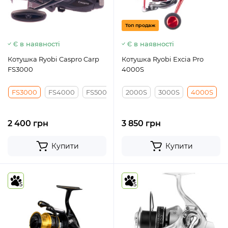
Топ продаж
Є в наявності
Є в наявності
Котушка Ryobi Caspro Carp
Котушка Ryobi Excia Pro
FS3000
4000S
FS3000
FS4000
FS5000
FS6000
2000S
3000S
4000S
2 400 грн
3 850 грн
Купити
Купити
5
5