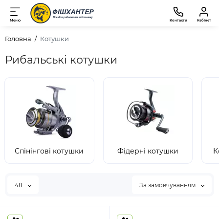
Меню
Контакти
Кабінет
Головна
Котушки
Рибальські котушки
Спінінгові котушки
Фідерні котушки
К
48
За замовчуванням