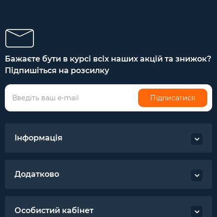
Котушки zeox
Котушки lucky john
Котушки bratfishing
Котушки azura
Бажаєте бути в курсі всіх наших акцій та знижок?
Підпишіться на розсилку
Підписатися
Інформація
Додатково
Особистий кабінет