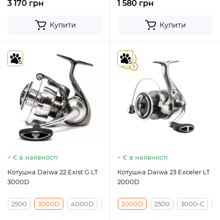
3 170 грн
1 580 грн
Купити
Купити
5
5
5
1
Є в наявності
Є в наявності
Котушка Daiwa 22 Exist G LT
Котушка Daiwa 23 Exceler LT
3000D
2000D
2500
3000D
4000D
5000D-C
2000D
2500D
2500
3000-С
4