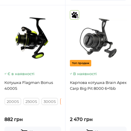
5
Топ продаж
Є в наявності
В наявності
Котушка Flagman Bonus
Карпова котушка Brain Apex
4000S
Carp Big Pit 8000 6+1bb
2000S
2500S
3000S
4000S
5000S
882 грн
2 470 грн