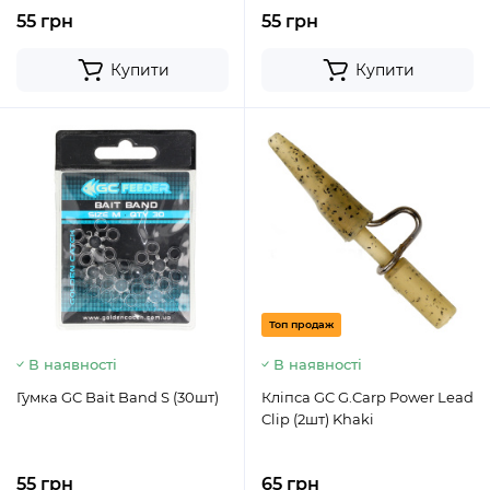
55 грн
55 грн
Купити
Купити
Топ продаж
В наявності
В наявності
Гумка GC Bait Band S (30шт)
Кліпса GC G.Carp Power Lead
Clip (2шт) Khaki
55 грн
65 грн