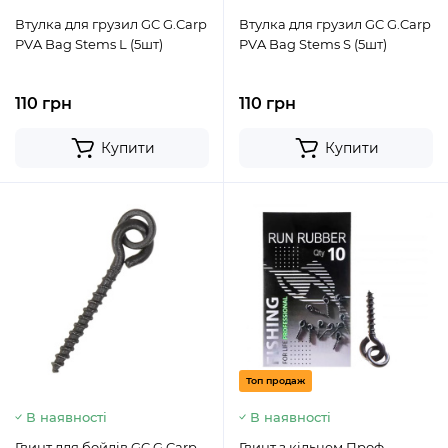
Втулка для грузил GC G.Carp
Втулка для грузил GC G.Carp
PVA Bag Stems L (5шт)
PVA Bag Stems S (5шт)
110 грн
110 грн
Купити
Купити
Топ продаж
В наявності
В наявності
Гвинт для бойлів GC G.Carp
Гвинт з кільцем Проф