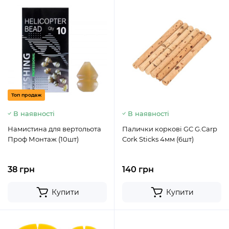
Топ продаж
В наявності
В наявності
Намистина для вертольота
Палички коркові GC G.Carp
Проф Монтаж (10шт)
Cork Sticks 4мм (6шт)
38 грн
140 грн
Купити
Купити