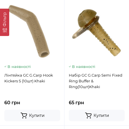
Фільтр
В наявності
В наявності
Лінтяйка GC G.Carp Hook
Набір GC G.Carp Semi Fixed
Kickers S (10шт) Khaki
Ring Buffer &
Ring(10шт)Khaki
60 грн
65 грн
Купити
Купити