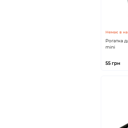
Немає в на
Рогатка д
mini
55 грн