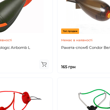
Топ продаж
явності
Немає в наявності
ologic Airbomb L
Ракета-спомб Condor Ве
165 грн