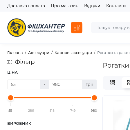
Доставка і оплата
Про магазин
Відгуки
Контакти
Головна
Аксесуари
Карпові аксесуари
Рогатки та раке
Фільтр
Рогатки
ЦІНА
-
грн
55
286
518
749
980
ВИРОБНИК