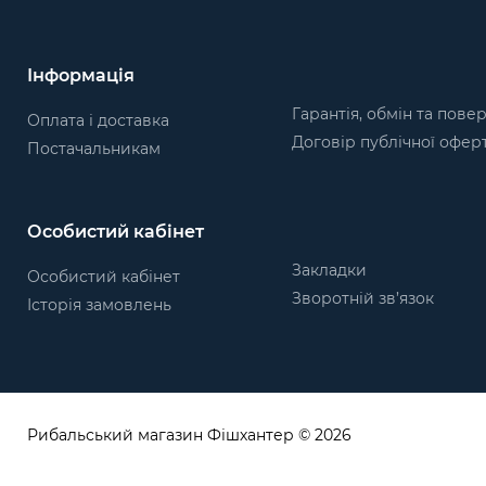
Інформація
Гарантія, обмін та пове
Оплата і доставка
Договір публічної офер
Постачальникам
Особистий кабінет
Закладки
Особистий кабінет
Зворотній зв’язок
Історія замовлень
Рибальський магазин Фішхантер © 2026