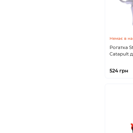
Немає в на
Рогатка S
Catapult 
524 грн