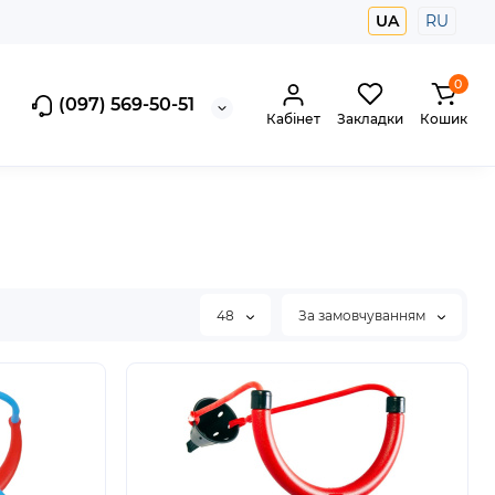
UA
RU
0
(097) 569-50-51
Кабінет
Закладки
Кошик
48
За замовчуванням