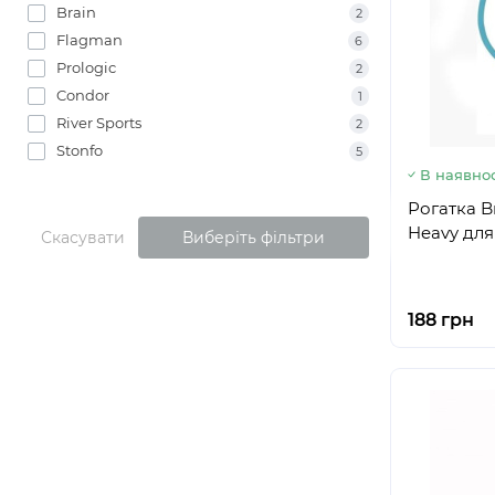
Brain
2
Flagman
6
Prologic
2
Condor
1
River Sports
2
Stonfo
5
В наявнос
Рогатка Br
Heavy для
Скасувати
Виберіть фільтри
188 грн