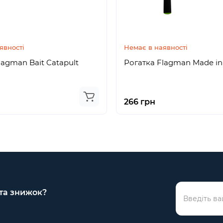
явності
Немає в наявності
lagman Bait Catapult
Рогатка Flagman Made in 
266 грн
 та знижок?