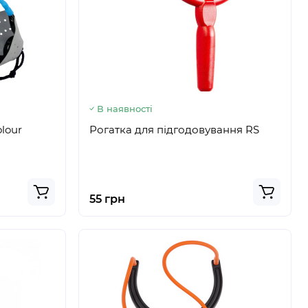
В наявності
olour
Рогатка для підгодовування RS
55 грн