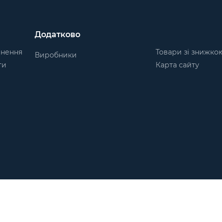
Додатково
рнення
Товари зі знижко
Виробники
ти
Карта сайту