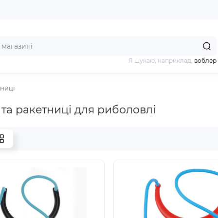
Я шукаю, наприклад,
воблер
тниці
 та ракетниці для риболовлі