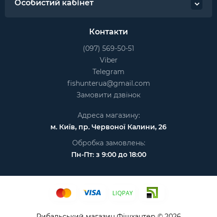
Особистий кабінет
Контакти
(097) 569-50-51
Viber
Telegram
fishunterua@gmail.com
Замовити дзвінок
Адреса магазину:
м. Київ, пр. Червоної Калини, 26
Обробка замовлень:
Пн-Пт: з 9:00 до 18:00
Рибальський магазин Фішхантер © 2026