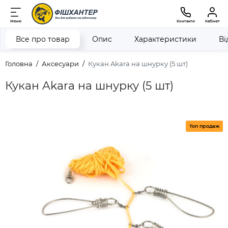
Меню
Контакти
Кабінет
Все про товар
Опис
Характеристики
Ві
Головна
Аксесуари
Кукан Akara на шнурку (5 шт)
Кукан Akara на шнурку (5 шт)
Топ продаж