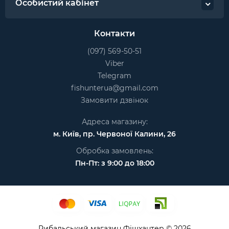
Особистий кабінет
Контакти
(097) 569-50-51
Viber
Telegram
fishunterua@gmail.com
Замовити дзвінок
Адреса магазину:
м. Київ, пр. Червоної Калини, 26
Обробка замовлень:
Пн-Пт: з 9:00 до 18:00
Рибальський магазин Фішхантер © 2026