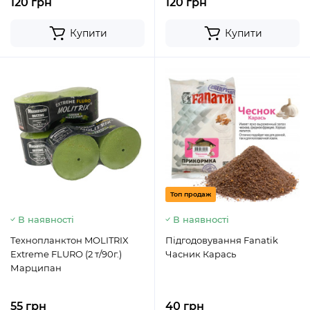
120 грн
120 грн
Купити
Купити
Топ продаж
В наявності
В наявності
Технопланктон MOLITRIX
Підгодовування Fanatik
Extreme FLURO (2 т/90г.)
Часник Карась
Марципан
55 грн
40 грн