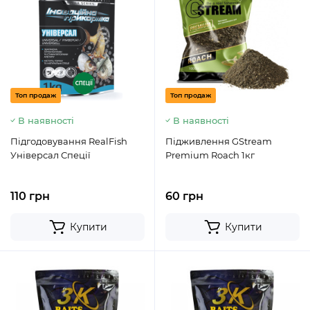
Топ продаж
Топ продаж
В наявності
В наявності
Підгодовування RealFish
Підживлення GStream
Універсал Спеції
Premium Roach 1кг
110 грн
60 грн
Купити
Купити