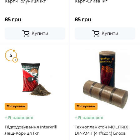
Карп-Полуниця 1кг
Карп-Слива 1кг
85 грн
85 грн
Купити
Купити
5
1
Топ продаж
Топ продаж
В наявності
В наявності
Підгодовування Interkrill
Технопланктон MOLITRIX
Лещ-Кориця 1кг
DINAMIT (4 т/120г.) Блоха