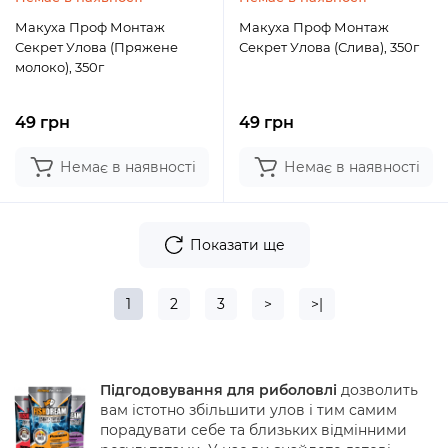
Макуха Проф Монтаж
Макуха Проф Монтаж
Секрет Улова (Пряжене
Секрет Улова (Слива), 350г
молоко), 350г
49 грн
49 грн
Немає в наявності
Немає в наявності
Показати ще
1
2
3
>
>|
Підгодовування для риболовлі
дозволить
вам істотно збільшити улов і тим самим
порадувати себе та близьких відмінними