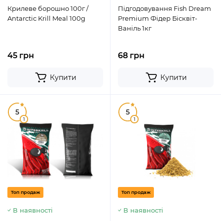
Крилеве борошно 100г /
Підгодовування Fish Dream
Antarctic Krill Meal 100g
Premium Фідер Бісквіт-
Ваніль 1кг
45 грн
68 грн
Купити
Купити
5
5
1
1
Топ продаж
Топ продаж
В наявності
В наявності