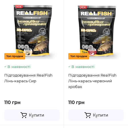
Топ продаж
Топ продаж
В наявності
В наявності
Підгодовування RealFish
Підгодовування RealFish
Лінь-карась Сир
Лінь-карась червоний
хробак
110 грн
110 грн
Купити
Купити