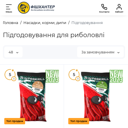
Меню
Контакти
Кабінет
Головна
Насадки, корми, дипи
Підгодовування
Підгодовування для риболовлі
48
За замовчуванням
5
5
1
1
Топ продаж
Топ продаж