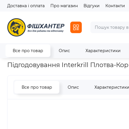
Доставка і оплата
Про магазин
Відгуки
Контакти
Все про товар
Опис
Характеристики
Головна
Насадки, корми, дипи
Підгодовування
Підгодо
Підгодовування Interkrill Плотва-Кор
Все про товар
Опис
Характеристик