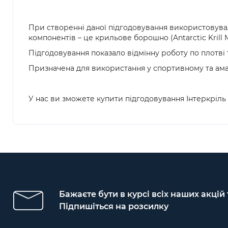
При створенні даної підгодовування використовувал
компонентів – це крильове борошно (Antarctic Krill M
Підгодовування показало відмінну роботу по плотві т
Призначена для використання у спортивному та ама
У нас ви зможете купити підгодовування Інтеркріль 
Бажаєте бути в курсі всіх наших акцій
Підпишіться на розсилку