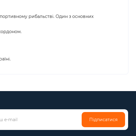
спортивному рибальстві. Один з основних
 кордоном.
аїні.
Підписатися