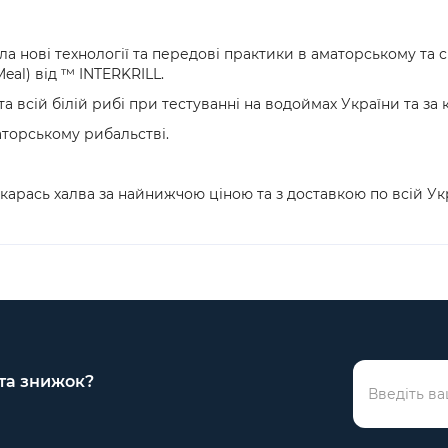
а нові технології та передові практики в аматорському та 
eal) від ™ INTERKRILL.
а всій білій рибі при тестуванні на водоймах України та за
торському рибальстві.
карась халва за найнижчою ціною та з доставкою по всій Укр
 та знижок?