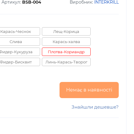
Артикул:
BSB-004
Виробник:
INTERKRILL
Карась-Чеснок
Лещ-Корица
Слива
Карась-халва
Фидер-Кукуруза
Плотва-Кориандр
Фидер-Бисквит
Линь-Карась-Творог
Немає в наявності
Знайшли дешевше?