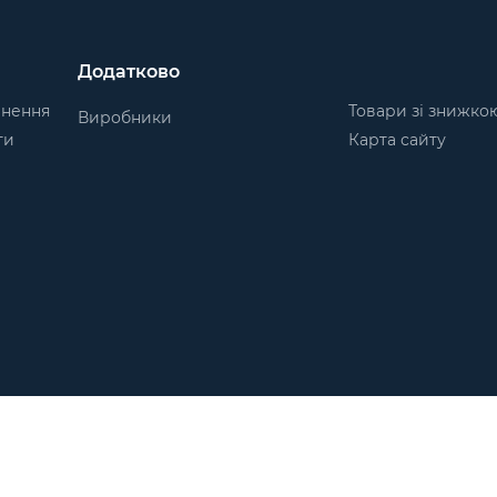
Додатково
рнення
Товари зі знижко
Виробники
ти
Карта сайту