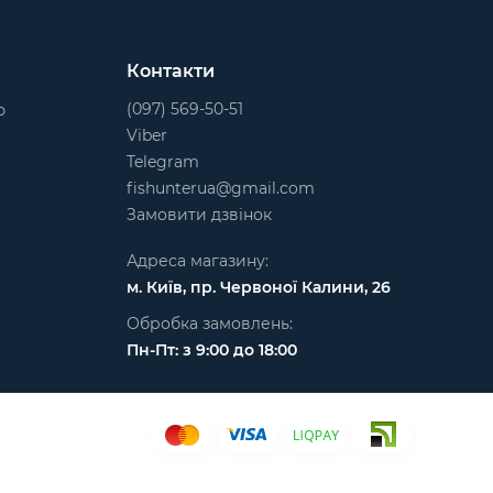
Контакти
(097) 569-50-51
ю
Viber
Telegram
fishunterua@gmail.com
Замовити дзвінок
Адреса магазину:
м. Київ, пр. Червоної Калини, 26
Обробка замовлень:
Пн-Пт: з 9:00 до 18:00