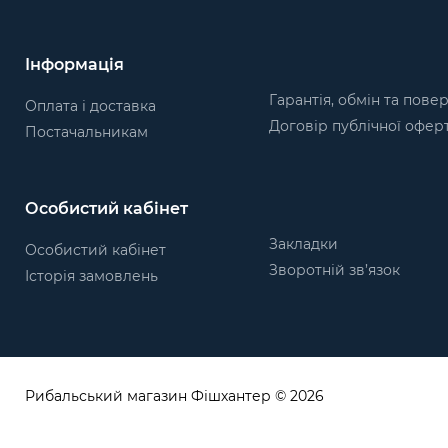
Інформація
Гарантія, обмін та пове
Оплата і доставка
Договір публічної офер
Постачальникам
Особистий кабінет
Закладки
Особистий кабінет
Зворотній зв’язок
Історія замовлень
Рибальський магазин Фішхантер © 2026