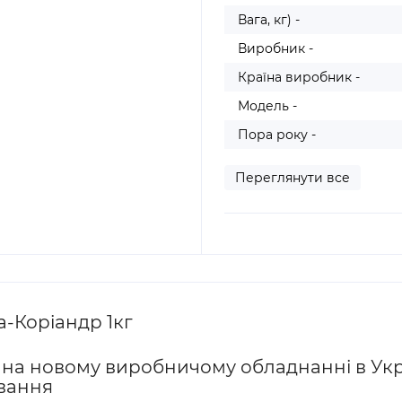
Вага, кг) -
Виробник -
Країна виробник -
Модель -
Пора року -
Переглянути все
а-Коріандр 1кг
 на новому виробничому обладнанні в Укра
вання