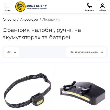
Меню
Контакти
Кабінет
Головна
Аксесуари
Ліхтарики
Фоанірик налобні, ручні, на
акумуляторах та батареї
48
За замовчуванням