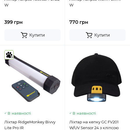
W
W
399 грн
770 грн
Купити
Купити
5
В наявності
В наявності
Ліхтар RidgeMonkey Bivvy
Ліхтар на кепку GC FV201
Lite Pro IR
W/UV Sensor 24 з кліпсою