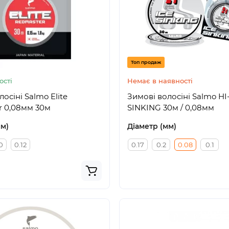
Топ продаж
ості
Немає в наявності
осіні Salmo Elite
Зимові волосіні Salmo HI
r 0,08мм 30м
SINKING 30м / 0,08мм
мм)
Діаметр (мм)
0
0.12
0.17
0.2
0.08
0.1