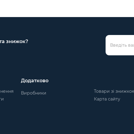
 та знижок?
Додатково
рнення
Товари зі знижко
Виробники
ти
Карта сайту