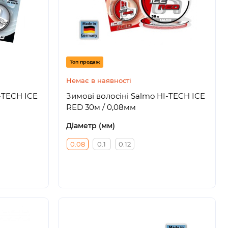
Топ продаж
Немає в наявності
-TECH ICE
Зимові волосіні Salmo HI-TECH ICE
RED 30м / 0,08мм
Діаметр (мм)
0.08
0.1
0.12