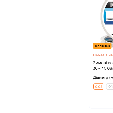
Топ продаж
Немає в на
Зимові во
30м / 0,0
Діаметр (
0.08
0.1