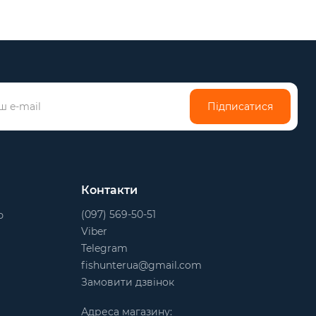
Підписатися
Контакти
(097) 569-50-51
ю
Viber
Telegram
fishunterua@gmail.com
Замовити дзвінок
Адреса магазину: