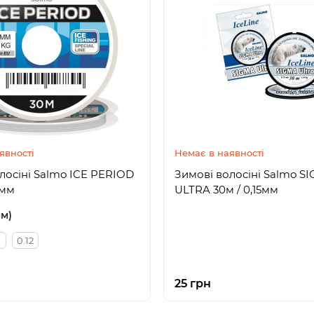
явності
Немає в наявності
лосіні Salmo ICE PERIOD
Зимові волосіні Salmo S
8мм
ULTRA 30м / 0,15мм
мм)
0.12
25 грн