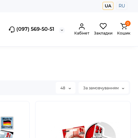
UA
RU
0
(097) 569-50-51
Кабінет
Закладки
Кошик
48
За замовчуванням