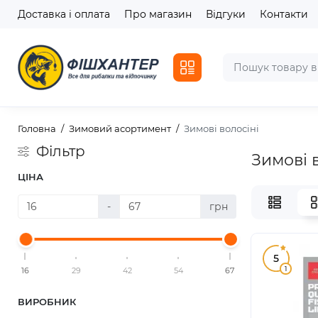
Доставка і оплата
Про магазин
Відгуки
Контакти
Головна
Зимовий асортимент
Зимові волосіні
Фільтр
Зимові 
ЦІНА
-
грн
5
1
16
29
42
54
67
ВИРОБНИК