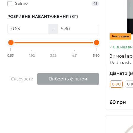
Salmo
48
РОЗРИВНЕ НАВАНТАЖЕННЯ (КГ)
-
Топ продаж
Є в наявн
Зимові вол
0,63
1,92
3,22
4,51
5,80
Redmaste
Діаметр (
Скасувати
Виберіть фільтри
0.08
0.1
60 грн