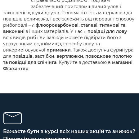
справжньою родзинкою і тоді вам
забезпечений приголомшливий улов і
захоплені відгуки друзів. Різноманітність матеріалів для
повідців величезна, і все залежить від переваг і способу
риболовлі – є
флюорокарбонові, сталеві, титанові та
виконані
з інших матеріалів. У нас є
повідці для лову
всіх видів риб і ви завжди можете підібрати його з
урахуванням водоймища, способу лову та
використовуваної
приманки
. Також доступна фурнітура
для
повідців, застібки, вертлюжки, поводкове полотно
та повідці для спінінга
. Купуйте з доставкою в
магазині
Фішхантер
.
Бажаєте бути в курсі всіх наших акцій та знижок?
Підпишіться на розсилку