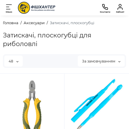
Меню
Контакти
Кабінет
Головна
Аксесуари
Затискачі, плоскогубці
Затискачі, плоскогубці для
риболовлі
48
За замовчуванням