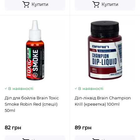
Купити
Купити
В наявності
В наявності
Діп для бойлів Brain Toxic
Діп-ліквід Brain Champion
Smoke Robin Red (спеції)
Krill (креветка) 100ml
50ml
82 грн
89 грн