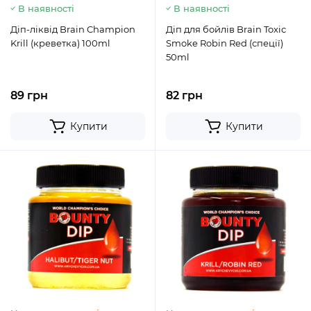
В наявності
В наявності
Діп-ліквід Brain Champion
Діп для бойлів Brain Toxic
Krill (креветка) 100ml
Smoke Robin Red (спеції)
50ml
89 грн
82 грн
Купити
Купити