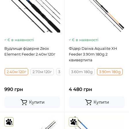
Є в наявності
Є в наявності
Вудлище фідерне Zeox
Фідер Daiwa Aqualite XH
Element Feeder 2.40м 120г
Feeder 3.90m 180g 2
квивертипа
2.40м 120г
2.70м 120г
3м 120г
3.60m 180g
3.30м 120г
3.90m 180g
3.60м 120г
990 грн
4 480 грн
Купити
Купити
5
5