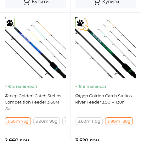
Купити
Купити
5
5
5
1
Є в наявності
Є в наявності
Фідер Golden Catch Stelios
Фідер Golden Catch Stelios
Competition Feeder 3.60м
River Feeder 3.90 м 130г
75г
3.60m 75g
3.90m 90g
4.20m 90g
3.60m 110g
3.90m 130g
2 660 грн
3 520 грн