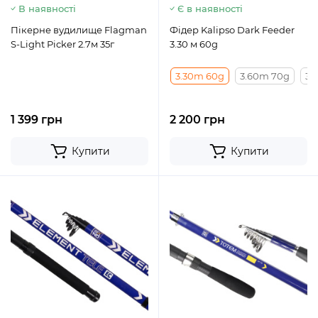
В наявності
Є в наявності
Пікерне вудилище Flagman
Фідер Kalipso Dark Feeder
S-Light Picker 2.7м 35г
3.30 м 60g
3.30m 60g
3.60m 70g
3.
1 399 грн
2 200 грн
Купити
Купити