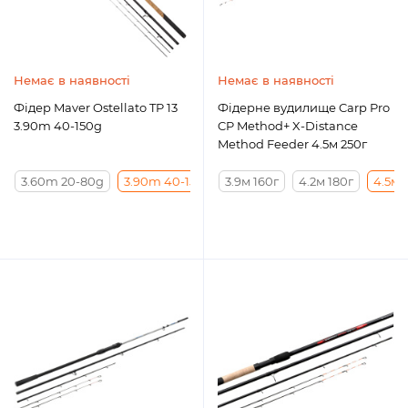
Немає в наявності
Немає в наявності
Фідер Maver Ostellato TP 13
Фідерне вудилище Carp Pro
3.90m 40-150g
CP Method+ X-Distance
Method Feeder 4.5м 250г
3.60m 20-80g
3.90m 40-150g
3.9м 160г
4.20m 50-160g
4.2м 180г
3.90m 100
4.5м 