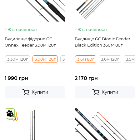
Є в наявності
Є в наявності
Вудилище фідерне GC
Вудлище GC Bionic Feeder
Onnex Feeder 3.90м 120г
Black Edition 360M 80г
3.30м 120г
3.90м 120г
3.60м 120г
3.6м 80г
3.6м 120г
3.9м 1
1 990 грн
2 170 грн
Купити
Купити
5
5
2