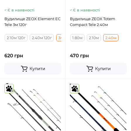
Є в наявності
Є в наявності
Вудилище ZEOX Element EC
Вудилище ZEOX Totem
Tele 3м 120г
Compact Tele 2.40м
2.10м 120г
2.40м 120г
3м 120г
1.80м
2.70м 120г
2.10м
2.40м
620 грн
470 грн
Купити
Купити
5
5