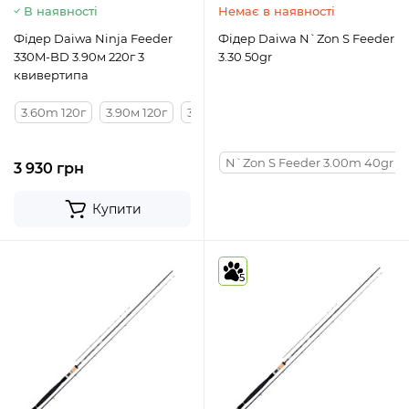
В наявності
Немає в наявності
Фідер Daiwa Ninja Feeder
Фідер Daiwa N`Zon S Feeder
330M-BD 3.90м 220г 3
3.30 50gr
квивертипа
3.60m 120г
3.90м 120г
3.60м 150г
3.30м 120г
3.90м 150
N`Zon S Feeder 3.00m 40gr
3 930 грн
Купити
5