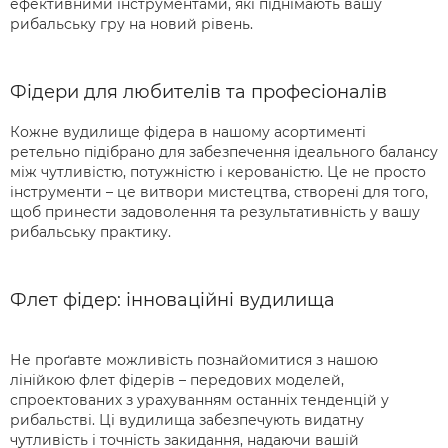
ефективними інструментами, які піднімають вашу
рибальську гру на новий рівень.
Фідери для любителів та професіоналів
Кожне вудилище фідера в нашому асортименті
ретельно підібрано для забезпечення ідеального балансу
між чутливістю, потужністю і керованістю. Це не просто
інструменти – це витвори мистецтва, створені для того,
щоб принести задоволення та результативність у вашу
рибальську практику.
Флет фідер: інноваційні вудилища
Не проґавте можливість познайомитися з нашою
лінійкою флет фідерів – передових моделей,
спроектованих з урахуванням останніх тенденцій у
рибальстві. Ці вудилища забезпечують видатну
чутливість і точність закидання, надаючи вашій