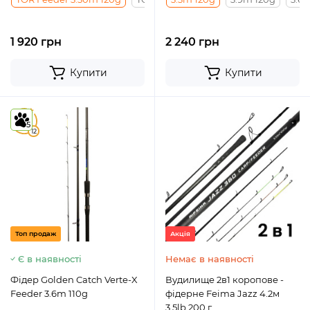
1 920 грн
2 240 грн
Купити
Купити
4.9
5
12
Топ продаж
Акція
Є в наявності
Немає в наявності
Фідер Golden Catch Verte-X
Вудилище 2в1 коропове -
Feeder 3.6m 110g
фідерне Feima Jazz 4.2м
3.5lb 200 г