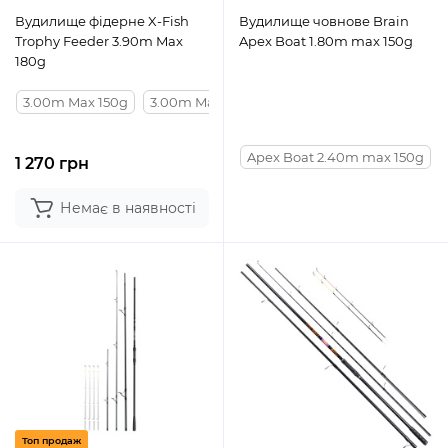
Вудилище фідерне X-Fish
Вудилище човнове Brain
Trophy Feeder 3.90m Max
Apex Boat 1.80m max 150g
180g
3.00m Max 150g
3.00m Max 180g
3.30m Max 150g
3.60m 
Apex Boat 2.40m max 150g
1 270 грн
Немає в наявності
Топ продаж