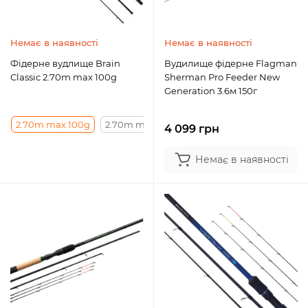
Немає в наявності
Немає в наявності
Фідерне вудлище Brain
Вудилище фідерне Flagman
Classic 2.70m max 100g
Sherman Pro Feeder New
Generation 3.6м 150г
2.70m max 100g
2.70m max 130g
2.70m max 150g
2.70m
4 099 грн
Немає в наявності