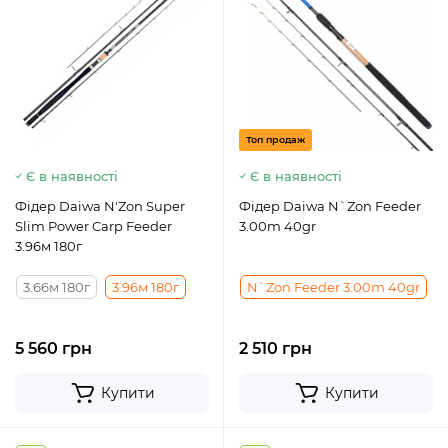
Топ продаж
Є в наявності
Є в наявності
Фідер Daiwa N'Zon Super
Фідер Daiwa N`Zon Feeder
Slim Power Carp Feeder
3.00m 40gr
3.96м 180г
3.66м 180г
3.96м 180г
N`Zon Feeder 3.00m 40gr
5 560 грн
2 510 грн
Купити
Купити