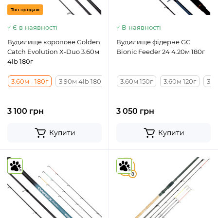
Топ продаж
Є в наявності
В наявності
Вудилище коропове Golden
Вудилище фідерне GC
Catch Evolution X-Duo 3.60м
Bionic Feeder 24 4.20м 180г
4lb 180г
3.60м - 180г
3.90м 4lb 180г
4.20м 4lb 180г
3.60м 150г
3.60м 120г
3.9
3 100 грн
3 050 грн
Купити
Купити
4.5
5
5
8