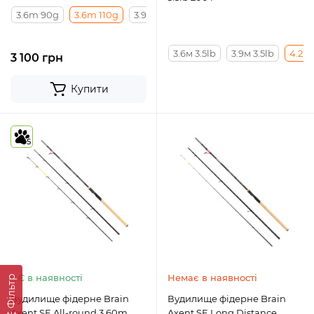
3.6m 90g
3.6m 110g
3.9m 130g
3.6m 70g
3.9m 100g
3.6м 3.5lb
3.9м 3.5lb
4.2м 
3 100 грн
Купити
5
Є в наявності
Немає в наявності
Фільтр
Вудилище фідерне Brain
Вудилище фідерне Brain
Axent SE All-round 3.60m
Axent SE Long Distance