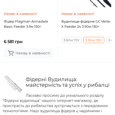
Немає в наявності
Немає в наявності
Фідер Flagman Armadale
Вудилище фідерне GC Verte-
Basic Feeder 3.9м 150г
X Feeder 24 3.90м 130г
3.60м 70г
3.90м 130г
3.6
6 581 грн
Немає в наявності
Фідерні Вудилища:
майстерність та успіх у рибалці
Ласкаво просимо до унікального розділу
"Фідерні вудилища" нашого інтернет-магазину, де
пристрасть до рибальства зустрічається з передовими
технологіями. Наші вудилища фідерів є надійними і