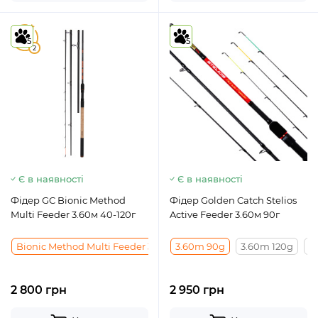
5
5
5
2
Є в наявності
Є в наявності
Фідер GC Bionic Method
Фідер Golden Catch Stelios
Multi Feeder 3.60м 40-120г
Active Feeder 3.60м 90г
Bionic Method Multi Feeder 3.60м 40-120г
3.60m 90g
Bionic Method Mult
3.60m 120g
3
2 800 грн
2 950 грн