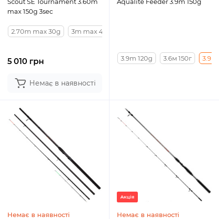
Scout SE Tournament 3.60m
Aqualite Feeder 3.9m 150g
max 150g 3sec
2.70m max 30g
3m max 45g
3.30m max 60g
3.60m max
3.9m 120g
3.6м 150г
3.9m
5 010 грн
Немає в наявності
Акція
Немає в наявності
Немає в наявності