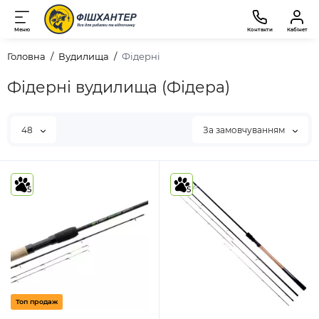
Меню
Контакти
Кабінет
Головна
Вудилища
Фідерні
Фідерні вудилища (Фідера)
48
За замовчуванням
5
5
Топ продаж