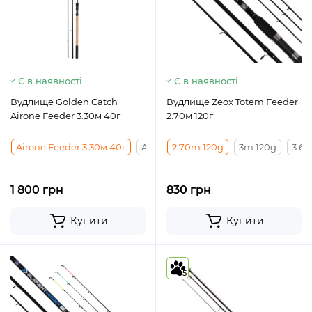
Є в наявності
Є в наявності
Вудлище Golden Catch
Вудлище Zeox Totem Feeder
Airone Feeder 3.30м 40г
2.70м 120г
Airone Feeder 3.30м 40г
Airone Feeder 3.60м 60г
2.70m 120g
3m 120g
Airone Fe
3.6
1 800 грн
830 грн
Купити
Купити
5