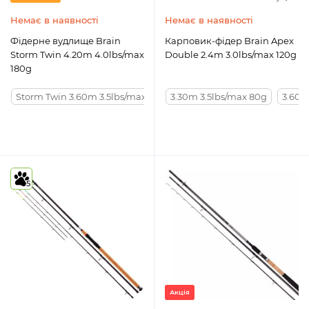
Немає в наявності
Немає в наявності
Фідерне вудлище Brain
Карповик-фідер Brain Apex
Storm Twin 4.20m 4.0lbs/max
Double 2.4m 3.0lbs/max 120g
180g
Storm Twin 3.60m 3.5lbs/max 150g
3.30m 3.5lbs/max 80g
Storm Twin 3.90m 3.5lbs/ma
3.60m
5
Акція