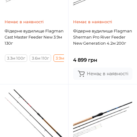
Немає в наявності
Немає в наявності
Фідерне вудилище Flagman
Фідерне вудилище Flagman
Cast Master Feeder New 3.9м
Sherman Pro River Feeder
130г
New Generation 4.2м 200г
3.3м 100г
3.6м 110г
3.9м 130г
4.2м 150г
4 899 грн
Немає в наявності