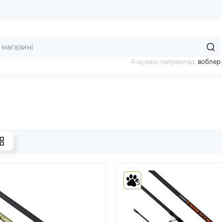
Я шукаю, наприклад,
воблер
5