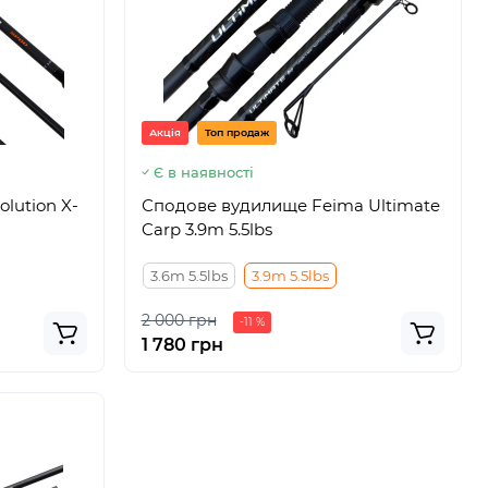
Акція
Топ продаж
Є в наявності
lution X-
Сподове вудилище Feima Ultimate
Carp 3.9m 5.5lbs
3.6m 5.5lbs
3.9m 5.5lbs
2 000 грн
-11 %
1 780 грн