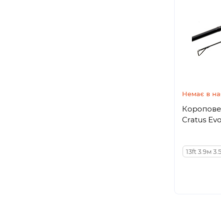
Немає в на
Коропове 
Cratus Evo
13ft 3.9м 3.