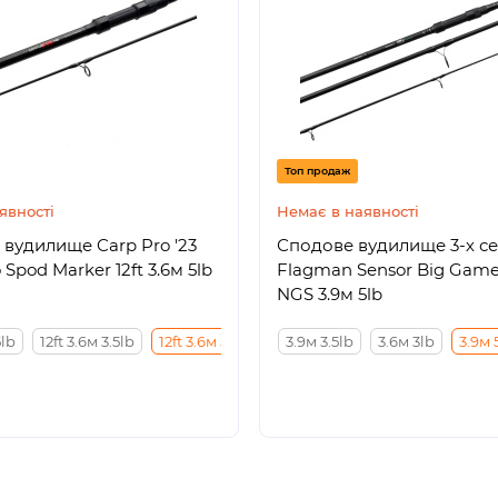
Топ продаж
явності
Немає в наявності
вудилище Carp Pro '23
Сподове вудилище 3-х се
 Spod Marker 12ft 3.6м 5lb
Flagman Sensor Big Gam
NGS 3.9м 5lb
5lb
12ft 3.6м 3.5lb
12ft 3.6м 5lb
3.9м 3.5lb
3.6м 3lb
3.9м 