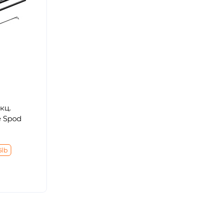
кц.
e Spod
5lb