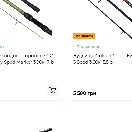
Топ продаж
ті
В наявності
 сподове коропове GC
Вудлище Golden Catch Evo
y Spod Marker 3.90м 7lb
3 Spod 3.60м 5.5lb
3 500 грн