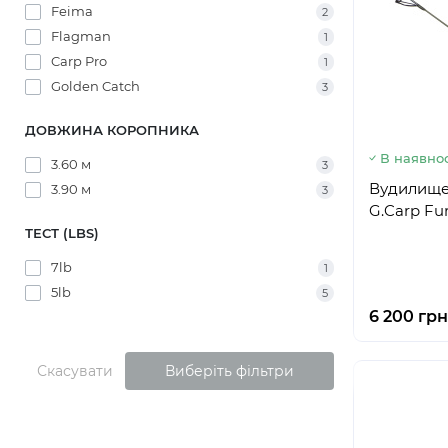
Feima
2
Flagman
1
Carp Pro
1
Golden Catch
3
ДОВЖИНА КОРОПНИКА
В наявнос
3.60 м
3
Вудилище
3.90 м
3
G.Carp Fur
ТЕСТ (LBS)
7lb
1
5lb
5
6 200 грн
Скасувати
Виберіть фільтри