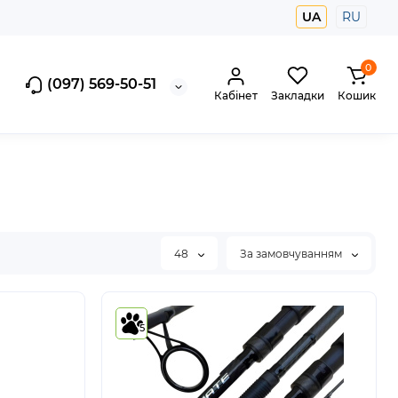
UA
RU
0
(097) 569-50-51
Кабінет
Закладки
Кошик
48
За замовчуванням
5