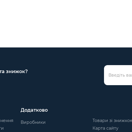
 та знижок?
Додатково
рнення
Товари зі знижко
Виробники
ти
Карта сайту