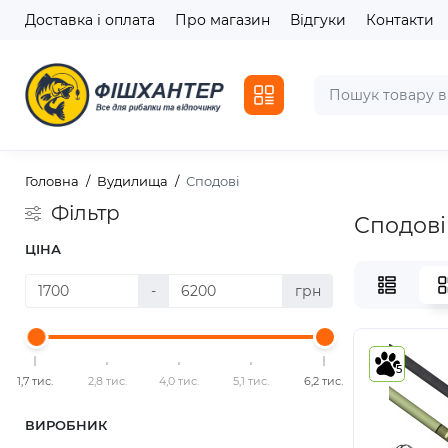
Доставка і оплата
Про магазин
Відгуки
Контакти
Головна
Вудилища
Сподові
Фільтр
Сподові
ЦІНА
-
грн
5
1,7 тис.
2,8 тис.
4,0 тис.
5,1 тис.
6,2 тис.
ВИРОБНИК