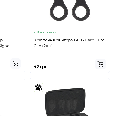
В наявності
ор
Кріплення свінгера GC G.Carp Euro
ignal
Clip (2шт)
42 грн
5