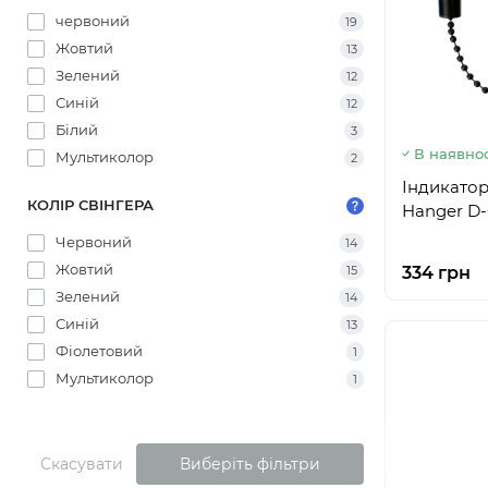
червоний
19
Жовтий
13
Зелений
12
Синій
12
Білий
3
В наявнос
Мультиколор
2
Індикатор
КОЛІР СВІНГЕРА
Hanger D-
Червоний
14
Жовтий
15
334 грн
Зелений
14
Синій
13
Фіолетовий
1
Мультиколор
1
Скасувати
Виберіть фільтри