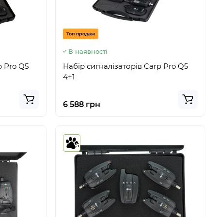
Топ продаж
В наявності
p Pro Q5
Набір сигналізаторів Carp Pro Q5
4+1
6 588 грн
5