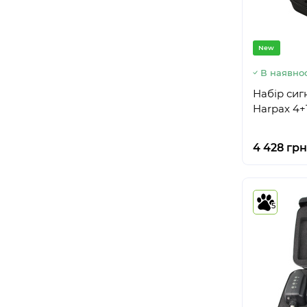
New
В наявнос
Набір сиг
Harpax 4+
4 428 грн
5