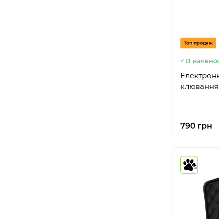
Топ продаж
В наявнос
Електронн
клювання 
790 грн
5