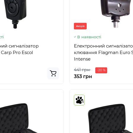
Акція
ті
В наявності
ий сигналізатор
Електронний сигналізат
Carp Pro Escol
клювання Flagman Euro S
Intense
441 грн
-20 %
353 грн
5