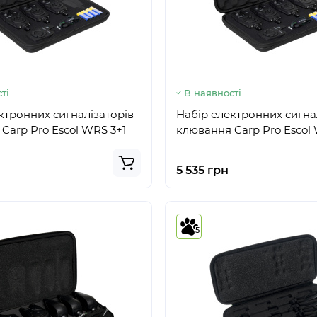
ті
В наявності
ктронних сигналiзаторiв
Набiр електронних сигна
Carp Pro Escol WRS 3+1
клювання Carp Pro Escol
5 535 грн
5