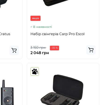
Акція
В наявності
Cratus
Набір свінгерів Carp Pro Escol
3 150 грн
-35 %
2 048 грн
5