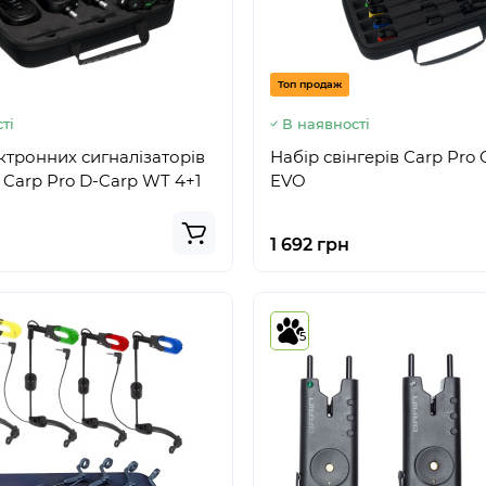
Топ продаж
ті
В наявності
ктронних сигналізаторів
Набір свінгерів Carp Pro 
Carp Pro D-Carp WT 4+1
EVO
1 692 грн
5