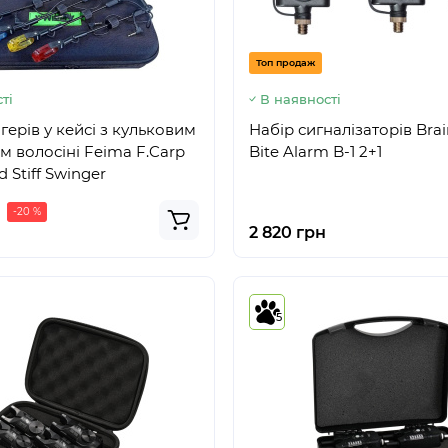
Топ продаж
ті
В наявності
герів у кейсі з кульковим
Набір сигналізаторів Brai
м волосіні Feima F.Carp
Bite Alarm B-1 2+1
d Stiff Swinger
-20 %
2 820 грн
5