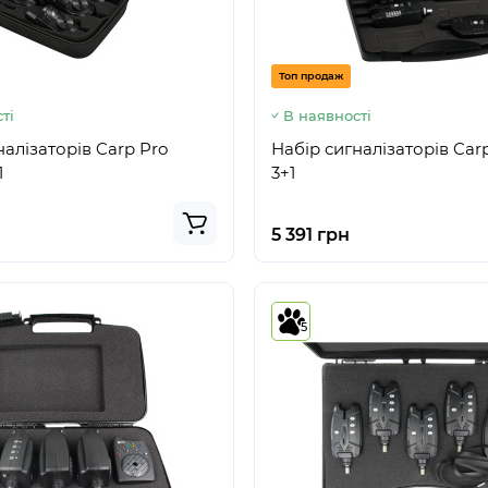
Топ продаж
ті
В наявності
налізаторів Carp Pro
Набір сигналізаторів Car
1
3+1
5 391 грн
5