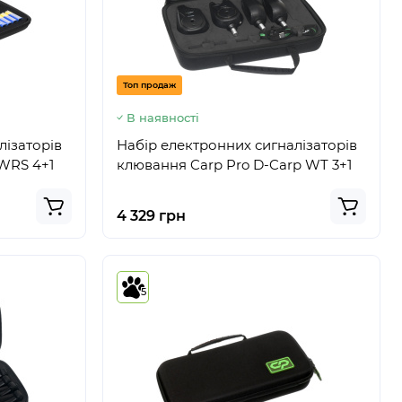
Топ продаж
В наявності
лiзаторiв
Набір електронних сигналізаторів
 WRS 4+1
клювання Carp Pro D-Carp WT 3+1
4 329 грн
5