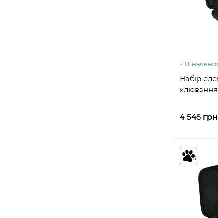
В наявнос
Набiр еле
клювання 
4 545 грн
5