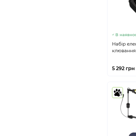
В наявнос
Набір еле
клювання 
5 292 грн
5