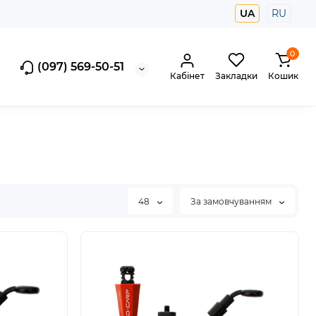
UA
RU
0
(097) 569-50-51
Кабінет
Закладки
Кошик
48
За замовчуванням