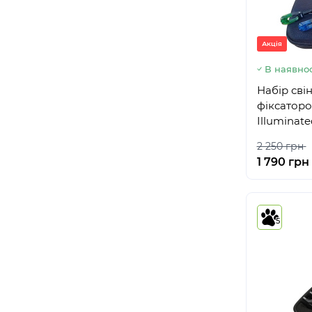
Акція
В наявнос
Набір свін
фіксаторо
Illuminate
2 250 грн
1 790 грн
5