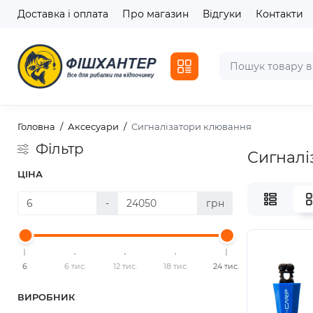
Доставка і оплата
Про магазин
Відгуки
Контакти
Головна
Аксесуари
Сигналізатори клювання
Фільтр
Сигналі
ЦІНА
-
грн
6
6 тис.
12 тис.
18 тис.
24 тис.
ВИРОБНИК