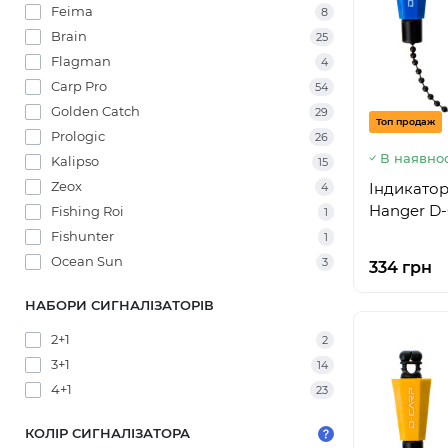
Feima
8
Brain
25
Flagman
4
Carp Pro
54
Golden Catch
29
Топ продаж
Prologic
26
В наявнос
Kalipso
15
Zeox
Індикатор
4
Hanger D-
Fishing Roi
1
Fishunter
1
Ocean Sun
3
334 грн
НАБОРИ СИГНАЛІЗАТОРІВ
2+1
2
3+1
14
4+1
23
КОЛІР СИГНАЛІЗАТОРА