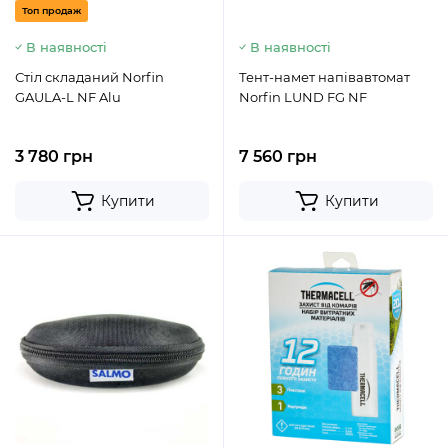
Топ продаж
В наявності
В наявності
Стіл складаний Norfin
Тент-намет напівавтомат
GAULA-L NF Alu
Norfin LUND FG NF
3 780 грн
7 560 грн
Купити
Купити