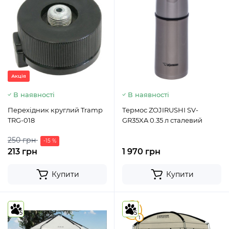
Акція
В наявності
В наявності
Перехідник круглий Tramp
Термос ZOJIRUSHI SV-
TRG-018
GR35XA 0.35 л сталевий
250 грн
-15 %
213 грн
1 970 грн
Купити
Купити
5
5
5
1