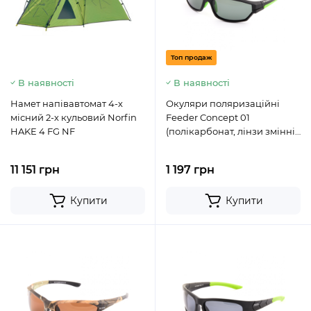
Топ продаж
В наявності
В наявності
Намет напівавтомат 4-х
Окуляри поляризаційні
місний 2-х кульовий Norfin
Feeder Concept 01
HAKE 4 FG NF
(полікарбонат, лінзи змінні
(2шт.) - сіро-зелені + жовті)
11 151 грн
1 197 грн
Купити
Купити