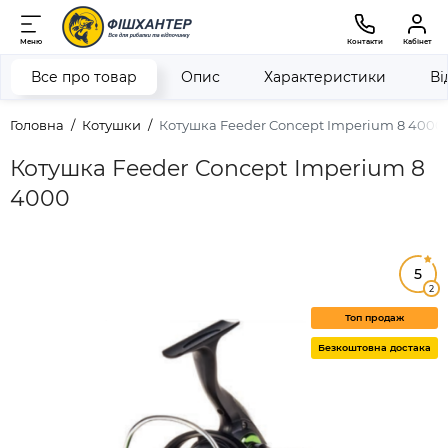
Меню
Контакти
Кабінет
Все про товар
Опис
Характеристики
Ві
Головна
Котушки
Котушка Feeder Concept Imperium 8 4000
Котушка Feeder Concept Imperium 8
4000
5
2
Топ продаж
Безкоштовна достака