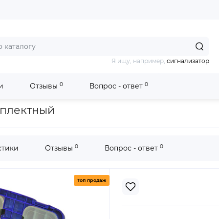
Я ищу, например,
сигнализатор
0
0
и
Отзывы
Вопрос - ответ
2870 ЗИМНИЙ комплектный
плектный
0
0
стики
Отзывы
Вопрос - ответ
Топ продаж