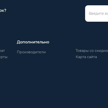
ок?
Дополнительно
рат
Товары со скидко
Производители
ерты
Карта сайта