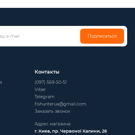
Подписаться
Контакты
(097) 569-50-51
й
Viber
Telegram
fishunterua@gmail.com
Заказать звонок
Адрес магазина:
г. Киев, пр. Червоної Калини, 26