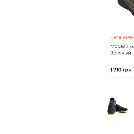
Нет в нали
Мокасины 
Зеленый
1 710 грн