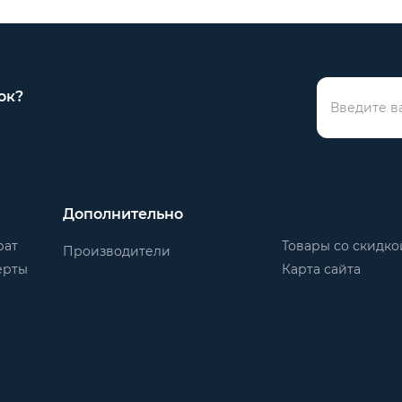
ок?
Дополнительно
рат
Товары со скидко
Производители
ерты
Карта сайта