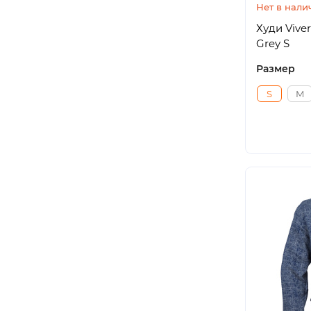
Нет в нали
Худи Viver
Grey S
Размер
S
M