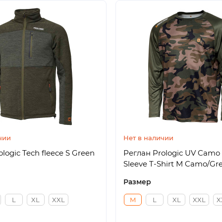
чии
Нет в наличии
logic Tech fleece S Green
Реглан Prologic UV Camo
Sleeve T-Shirt M Camo/Gr
Размер
L
XL
XXL
M
L
XL
XXL
X