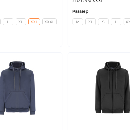
ZIP Grey XXXL
Размер
L
XL
XXL
XXXL
M
XL
S
L
X