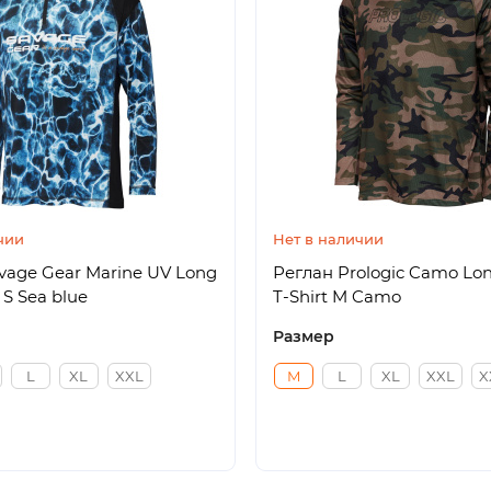
чии
Нет в наличии
vage Gear Marine UV Long
Реглан Prologic Camo Lon
 S Sea blue
T-Shirt M Camo
Размер
L
XL
XXL
M
L
XL
XXL
X