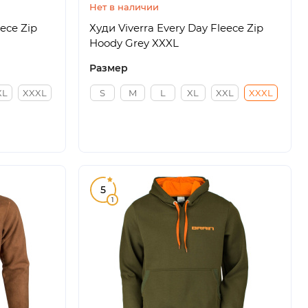
Нет в наличии
eece Zip
Худи Viverra Every Day Fleece Zip
Hoody Grey XXXL
Размер
XL
XXXL
S
M
L
XL
XXL
XXXL
5
1