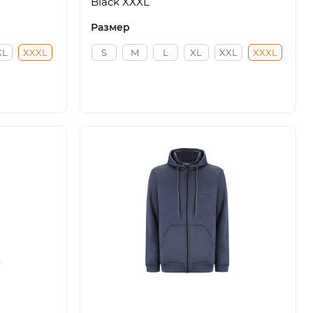
Black XXXL
Размер
XL
XXXL
S
M
L
XL
XXL
XXXL