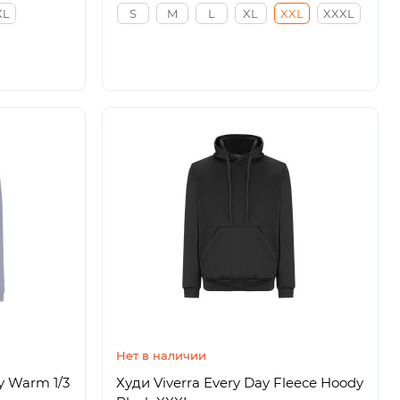
XL
S
M
L
XL
XXL
XXXL
Нет в наличии
y Warm 1/3
Худи Viverra Every Day Fleece Hoody