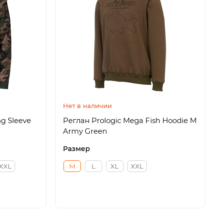
Нет в наличии
g Sleeve
Реглан Prologic Mega Fish Hoodie M
Army Green
Размер
XXL
M
L
XL
XXL