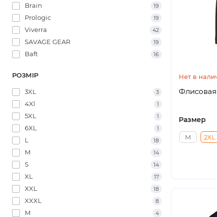
Brain
19
Prologic
19
Viverra
42
SAVAGE GEAR
19
Baft
16
РОЗМІР
Нет в нали
Флисовая 
3XL
3
4Xl
1
5XL
1
Размер
6XL
1
M
2XL
L
18
M
14
S
14
XL
17
XXL
18
XXXL
8
М
4