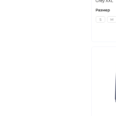
Grey XXL
Размер
S
M