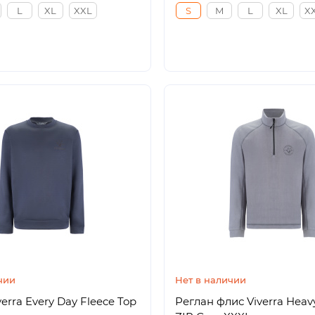
L
XL
XXL
S
M
L
XL
X
чии
Нет в наличии
erra Every Day Fleece Top
Реглан флис Viverra Heav