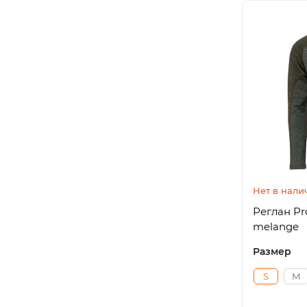
Нет в нали
Реглан Pro
melange
Размер
S
M