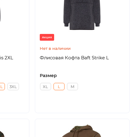
Акция
Нет в наличии
is 2XL
Флисовая Кофта Baft Strike L
Размер
XL
3XL
XL
L
M