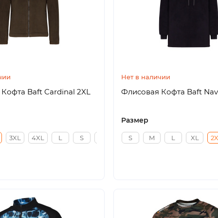
чии
Нет в наличии
Кофта Baft Cardinal 2XL
Флисовая Кофта Baft Nav
Размер
3XL
4XL
L
S
XL
S
M
L
XL
2