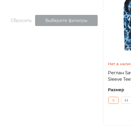
Сбросить
Выберите фильтры
Нет в нали
Реглан Sa
Sleeve Tee
Размер
S
M