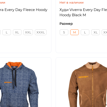
чии
Нет в наличии
ra Every Day Fleece Hoody
Худи Viverra Every Day Fl
Hoody Black M
Размер
L
XL
XXL
XXXL
S
M
L
XL
X