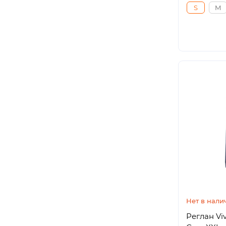
S
M
Нет в нали
Реглан Viv