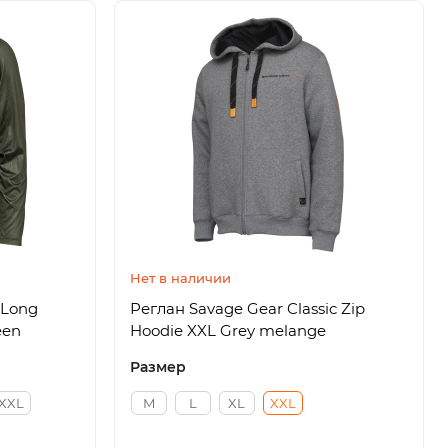
Нет в наличии
 Long
Реглан Savage Gear Classic Zip
een
Hoodie XXL Grey melange
Размер
XXL
M
L
XL
XXL