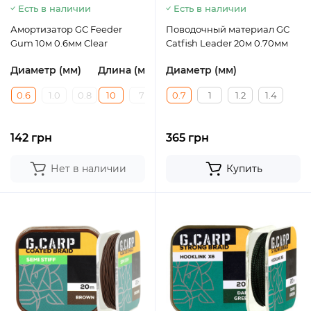
Есть в наличии
Есть в наличии
Амортизатор GC Feeder
Поводочный материал GC
Gum 10м 0.6мм Clear
Catfish Leader 20м 0.70мм
Диаметр (мм)
Длина (м)
Диаметр (мм)
0.6
1.0
0.8
10
7
8
0.7
1
1.2
1.4
142 грн
365 грн
Нет в наличии
Купить