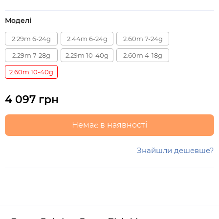
Моделі
2.29m 6-24g
2.44m 6-24g
2.60m 7-24g
2.29m 7-28g
2.29m 10-40g
2.60m 4-18g
2.60m 10-40g
4 097 грн
Немає в наявності
Знайшли дешевше?