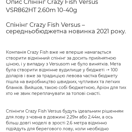
Опис Спінінг Crazy Fish Versus
VSR862HT 2.60m 10-40g
Спінінг Crazy Fish Versus –
середньобюджетна новинка 2021 року.
Компанія Crazy Fish вже не вперше намагається
створити відмінний спінінг за досить прийнятною
ціною, і у випадку з Versusom не було винятків. Мета
була створити відмінне вудилище у бюджеті -+ 100
доларів і вже за традицією левова частка бюджету
пішла на виробництво швидких, чутливих та легких
бланків. Вийшов, такою собі бюджетною, Аріон для тих
хто не звик переплачувати за топові снасті.
Спінінги Crazy Fish Versus будуть ідеальним рішенням
для лову з човна в довжині 2.29м або 2.44м, а ось
більш довгі моделі в зрості 2.6 метра відмінно
підійдуть для берегового лову, коли необхідно