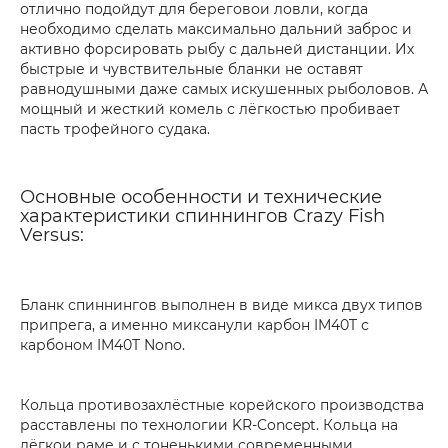
отлично подойдут для береговои ловли, когда
необходимо сделать максимально дальний заброс и
активно форсировать рыбу с дальней дистанции. Их
быстрые и чувствительные бланки не оставят
равнодушными даже самых искушенных рыболовов. А
мощный и жесткий комель с лёгкостью пробивает
пасть трофейного судака.
Основные особенности и технические
характеристики спиннингов Crazy Fish
Versus:
Бланк спиннингов выполнен в виде микса двух типов
припрега, а именно миксанули карбон IM40T с
карбоном IM40T Nono.
Кольца противозахлёстные корейского производства
расставлены по технологии KR-Concept. Кольца на
лёгкои раме и с тоненькими современными