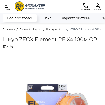
Меню
Контакти
Кабінет
Все про товар
Опис
Характеристики
Ві
Головна
Ліски / Шнури
Шнури
Шнур ZEOX Element PE X4 
Шнур ZEOX Element PE X4 100м OR
#2.5