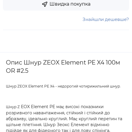
Швидка покупка
Знайшли дешевше?
Опис Шнур ZEOX Element PE X4 100м
OR #2.5
Шнур ZEOX Element PE X4 - недорогий чотирижильний шнур.
EOX Element PE має високі показники
Шнур Z
розривного навантаження, стійкий і стійкий до
абразиву, ідеально круглий. Має круглий перетин та
щільне плетіння. Шнур Зеокс Елемент відмінно
підійде як для фідерного так і для лову спінінга.