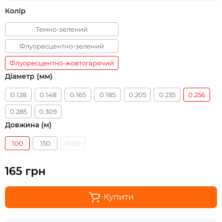
Колір
Темно-зелений
Флуоресцентно-зелений
Флуоресцентно-жовтогарячий
Діаметр (мм)
0.128
0.148
0.165
0.185
0.205
0.235
0.256
0.285
0.309
Довжина (м)
100
150
1000
165 грн
Купити