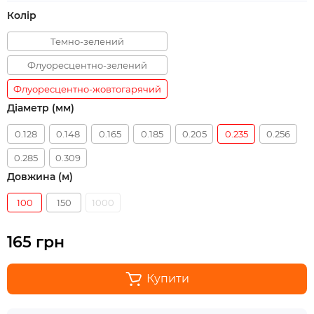
Колір
Темно-зелений
Флуоресцентно-зелений
Флуоресцентно-жовтогарячий
Діаметр (мм)
0.128
0.148
0.165
0.185
0.205
0.235
0.256
0.285
0.309
Довжина (м)
100
150
1000
165 грн
Купити