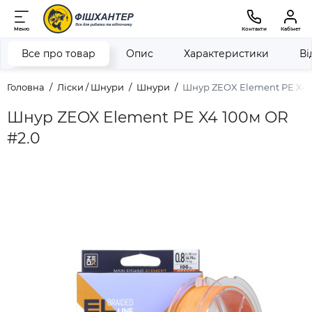
Меню
Контакти
Кабінет
Все про товар
Опис
Характеристики
Ві
Головна
Ліски / Шнури
Шнури
Шнур ZEOX Element PE X4 
Шнур ZEOX Element PE X4 100м OR
#2.0