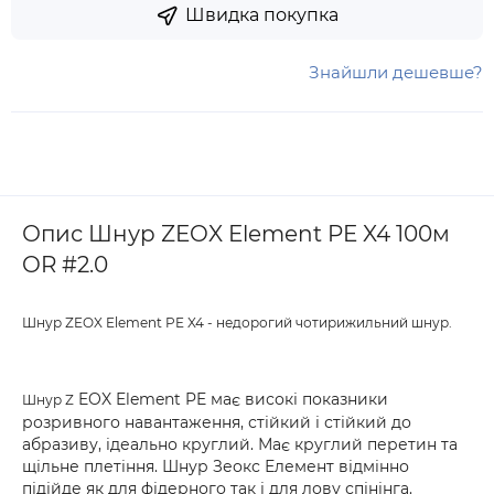
Швидка покупка
Знайшли дешевше?
Опис Шнур ZEOX Element PE X4 100м
OR #2.0
Шнур ZEOX Element PE X4 - недорогий чотирижильний шнур.
EOX Element PE має високі показники
Шнур Z
розривного навантаження, стійкий і стійкий до
абразиву, ідеально круглий. Має круглий перетин та
щільне плетіння. Шнур Зеокс Елемент відмінно
підійде як для фідерного так і для лову спінінга.