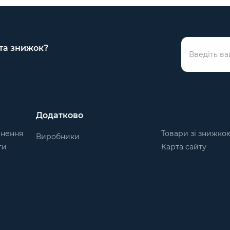
 та знижок?
Додатково
рнення
Товари зі знижко
Виробники
ти
Карта сайту