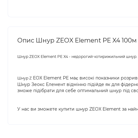
Опис Шнур ZEOX Element PE X4 100м 
Шнур ZEOX Element PE X4 - недорогий чотирижильний шнур.
EOX Element PE має високі показники розривно
Шнур Z
Шнур Зеокс Елемент відмінно підійде як для фідерног
зможе підібрати для себе оптимальний шнур під сво
У нас ви зможете купити шнур ZEOX Element за найн