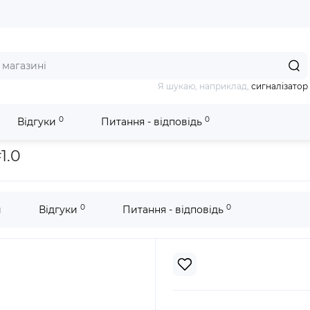
Я шукаю, наприклад,
сигналізатор
0
0
Відгуки
Питання - відповідь
4 100м OR #1.0
1.0
0
0
и
Відгуки
Питання - відповідь