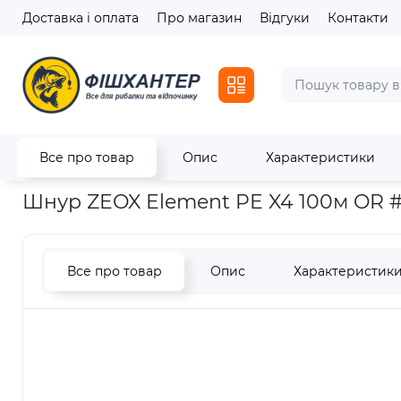
Доставка і оплата
Про магазин
Відгуки
Контакти
Все про товар
Опис
Характеристики
Головна
Ліски / Шнури
Шнури
Шнур ZEOX Element PE X
Шнур ZEOX Element PE X4 100м OR #
Все про товар
Опис
Характеристик