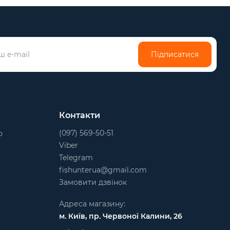
Підписатися
Контакти
(097) 569-50-51
ю
Viber
Telegram
fishunterua@gmail.com
Замовити дзвінок
Адреса магазину:
м. Київ, пр. Червоної Калини, 26