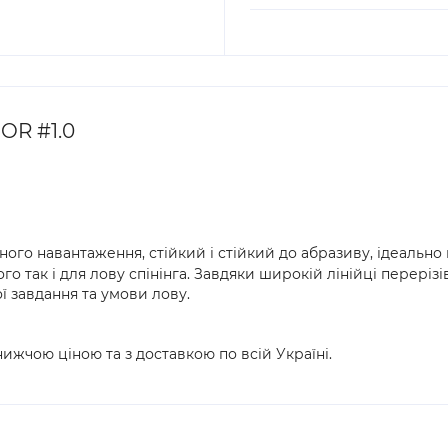
OR #1.0
го навантаження, стійкий і стійкий до абразиву, ідеально 
о так і для лову спінінга. Завдяки широкій лінійці перерізі
ї завдання та умови лову.
ижчою ціною та з доставкою по всій Україні.