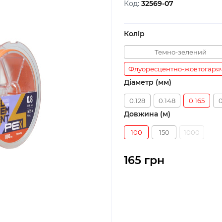
Код:
32569-07
Колір
Темно-зелений
Флуоресцентно-жовтогаря
Діаметр (мм)
0.128
0.148
0.165
0
Довжина (м)
100
150
1000
165 грн