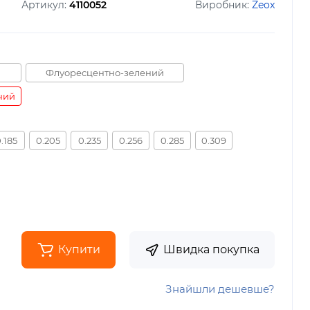
Артикул:
4110052
Виробник:
Zeox
Флуоресцентно-зелений
чий
.185
0.205
0.235
0.256
0.285
0.309
Купити
Швидка покупка
Знайшли дешевше?