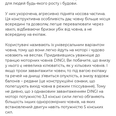
для людей будь-якого росту і будови.
У них укорочена, агресивно піднята носова частина.
Ця конструктивна особливість дає човну більше місця
всередині та дозволяє легше перевалювати через
хвилі, відбиваючи бризки убік від човна, а не
всередину на екіпаж.
Користувачі називають їх універсальним варіантом
човна, тому що вони легко йдуть на моторі і чудово
ковзають на веслах. Придивившись уважніше до
транцю моторних човнів DINGI, Ви побачите, що внизу
у нього є невелика кілюватість, як у кільових човнів. І
якщо трохи завантажити човен, то під вагою екіпажу
та речей на днищі з'явиться опуклість, а знизу вздовж
балонів – редани (це конструкційні ознаки, що
полегшують вихід човна в режим гліссування). Тому
не дивно, що з однаковим завантаженням DINGI на
моторі потужністю 3,3 кінські сили легко обганяють
більшість інших однорозмірних човнів, на яких
встановлений двигун навіть потужністю 5 кінських
сил.