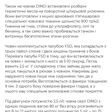
Також на човнах DINGI встановлені розбірні
герметичні весла на поворотній штирьовій уключині.
Вони виготовлені з міцної армованої п'ятишарової
спеціальної човнової тканини щільністю 900 гр/м2.
Тканина не гниє, стійка до ультрафіолету, олії та
бензину, а так само важко пробивається гачком і
витримує багатотисячні згини-розгини.
Човен комплектується палубою FSD, яка складається з
трьох пайол-слонів і двох кишень-тримачів з боків.
Перевага палуби FSD в тому, що він встановлюється
на човен і знімається з нього за 5-10 секунд. Легка,
важить 2,5 кг. У складеному стані займає дуже мало
місця, пакується в рюкзак з човном. Накриває дно
надувного човна лише між сидіннями, там, де є
основна потреба. Виготовляється із фанери товщиною
9 мм. З одного боку поверхня фанери гладка, а з
іншого має спеціальне антиковзне сіткове покриття.
Під двигуном потужністю 2,5 л/с човна серії DINGI з
однією людиною вагою 80 кг без вітру розганяються
від 8 до 12 км/год. На моторі потужністю 5 л/с – до 25