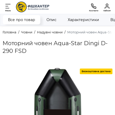
Меню
Контакти
Кабінет
Все про товар
Опис
Характеристики
Ві
Головна
Човни
Надувні човни
Моторний човен Aqua-Star 
Моторний човен Aqua-Star Dingi D-
290 FSD
Безкоштовна достака