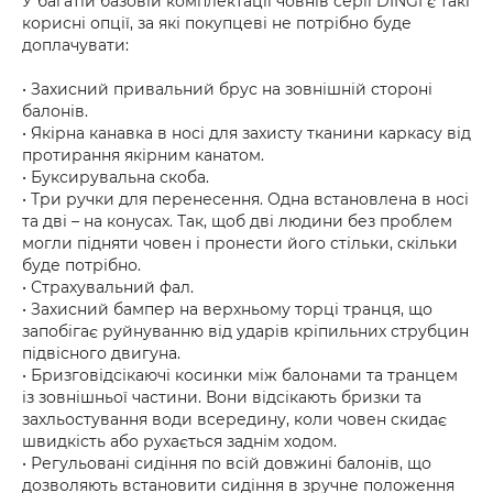
У багатій базовій комплектації човнів серії DINGI є такі
корисні опції, за які покупцеві не потрібно буде
доплачувати:
• Захисний привальний брус на зовнішній стороні
балонів.
• Якірна канавка в носі для захисту тканини каркасу від
протирання якірним канатом.
• Буксирувальна скоба.
• Три ручки для перенесення. Одна встановлена в носі
та дві – на конусах. Так, щоб дві людини без проблем
могли підняти човен і пронести його стільки, скільки
буде потрібно.
• Страхувальний фал.
• Захисний бампер на верхньому торці транця, що
запобігає руйнуванню від ударів кріпильних струбцин
підвісного двигуна.
• Бризговідсікаючі косинки між балонами та транцем
із зовнішньої частини. Вони відсікають бризки та
захльостування води всередину, коли човен скидає
швидкість або рухається заднім ходом.
• Регульовані сидіння по всій довжині балонів, що
дозволяють встановити сидіння в зручне положення