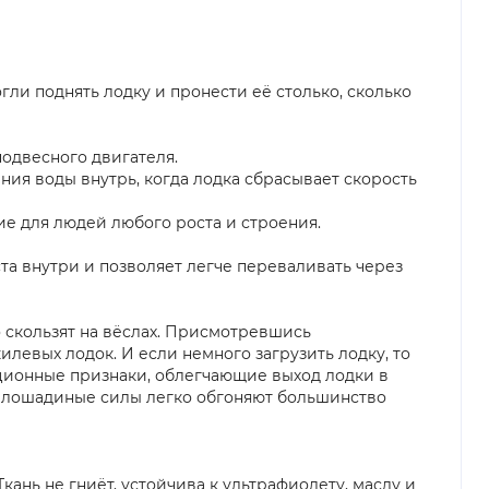
огли поднять лодку и пронести её столько, сколько
одвесного двигателя.
ия воды внутрь, когда лодка сбрасывает скорость
е для людей любого роста и строения.
ста внутри и позволяет легче переваливать через
 скользят на вёслах. Присмотревшись
килевых лодок. И если немного загрузить лодку, то
кционные признаки, облегчающие выход лодки в
,3 лошадиные силы легко обгоняют большинство
ань не гниёт, устойчива к ультрафиолету, маслу и