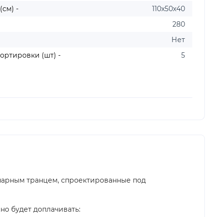
см) -
110х50х40
280
Нет
ортировки (шт) -
5
онарным транцем, спроектированные под
но будет доплачивать: