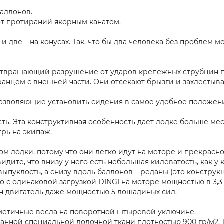
аллонов.
 от протираний якорным канатом.
 и две – на конусах. Так, что бы два человека без проблем м
дотвращающий разрушение от ударов крепёжных струбцин п
нцем с внешней части. Они отсекают брызги и захлёстыван
позволяющие установить сидения в самое удобное положени
сть. Эта конструктивная особенность даёт лодке больше ме
трь на экипаж.
 лодки, потому что они легко идут на моторе и прекрасно
дите, что внизу у него есть небольшая килеватость, как у 
ыпуклость, а снизу вдоль баллонов – реданы (это констру
то с одинаковой загрузкой DINGI на моторе мощностью в 3
ен двигатель даже мощностью 5 лошадиных сил.
рметичные вёсла на поворотной штыревой уключине.
ной специальной лодочной ткани плотностью 900 гр/м2. Тк