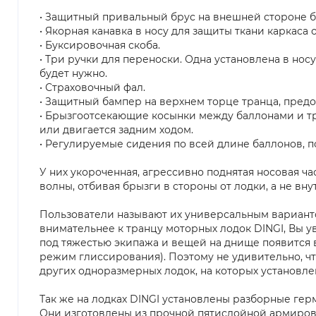
• Защитный привальный брус на внешней стороне б
• Якорная канавка в носу для защиты ткани каркаса
• Буксировочная скоба.
• Три ручки для переноски. Одна установлена в носу
будет нужно.
• Страховочный фал.
• Защитный бампер на верхнем торце транца, пре
• Брызгоотсекающие косынки между баллонами и тра
или двигается задним ходом.
• Регулируемые сидения по всей длине баллонов, 
У них укороченная, агрессивно поднятая носовая ча
волны, отбивая брызги в стороны от лодки, а не вну
Пользователи называют их универсальным вариантом
внимательнее к транцу моторных лодок DINGI, Вы уви
под тяжестью экипажа и вещей на днище появится в
режим глиссирования). Поэтому не удивительно, ч
других одноразмерных лодок, на которых установл
Так же на лодках DINGI установлены разборные ге
Они изготовлены из прочной пятислойной армирован