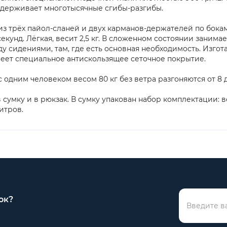
выдерживает многотысячные сгибы-разгибы.
из трёх пайол-сланей и двух карманов-держателей по бокам
секунд. Лёгкая, весит 2,5 кг. В сложенном состоянии занима
у сидениями, там, где есть основная необходимость. Изго
меет специальное антискользящее сеточное покрытие.
одним человеком весом 80 кг без ветра разгоняются от 8 до 
 сумку и в рюкзак. В сумку упакован набор комплектации: в
итров.
ок?