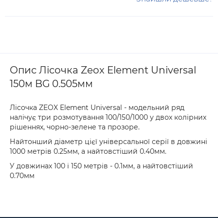
Опис Лісочка Zeox Element Universal
150м BG 0.505мм
Лісочка ZEOX Element Universal - модельний ряд
налічує три розмотування 100/150/1000 у двох колірних
рішеннях, чорно-зелене та прозоре.
Найтонший діаметр цієї універсальної серії в довжині
1000 метрів 0.25мм, а найтовстіший 0.40мм.
У довжинах 100 і 150 метрів - 0.1мм, а найтовстіший
0.70мм