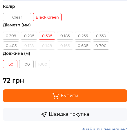
Колір
Clear
Black Green
Діаметр (мм)
0.309
0.205
0.505
0.185
0.256
0.350
0.405
0.128
0.148
0.165
0.605
0.700
Довжина (м)
150
100
1000
72 грн
Купити
Швидка покупка
Знайшли дешевше?