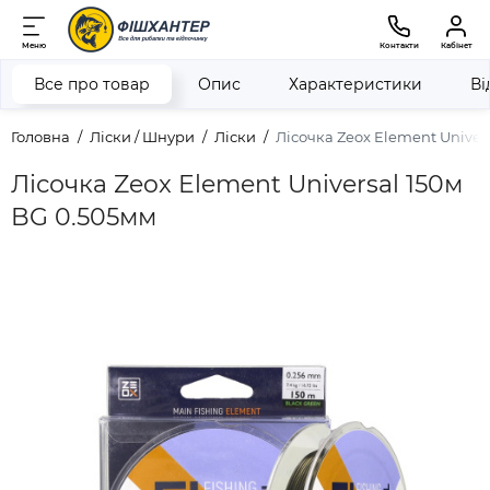
Меню
Контакти
Кабінет
Все про товар
Опис
Характеристики
Ві
Головна
Ліски / Шнури
Ліски
Лісочка Zeox Element Univer
Лісочка Zeox Element Universal 150м
BG 0.505мм