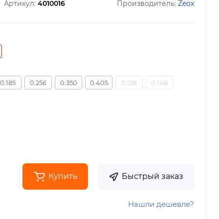
Артикул:
4010016
Производитель:
Zeox
0.185
0.256
0.350
0.405
0.128
0.148
Купить
Быстрый заказ
Нашли дешевле?