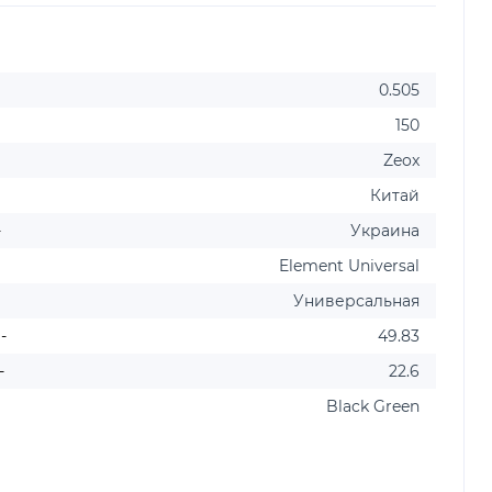
0.505
150
Zeox
Китай
-
Украина
Element Universal
Универсальная
-
49.83
-
22.6
Black Green