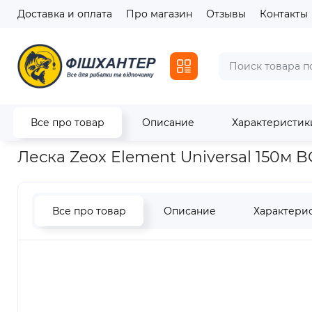
Доставка и оплата
Про магазин
Отзывы
Контакты
Все про товар
Описание
Характеристик
Главная
Лески / Шнуры
Лески
Леска Zeox Element Unive
Леска Zeox Element Universal 150м 
Все про товар
Описание
Характери