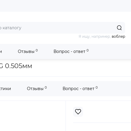
Я ищу, например,
воблер
0
0
и
Отзывы
Вопрос - ответ
rsal 150м BG 0.505мм
BG 0.505мм
0
0
стики
Отзывы
Вопрос - ответ