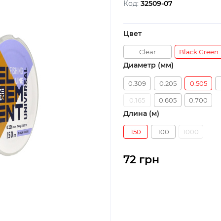
Код:
32509-07
Цвет
Clear
Black Green
Диаметр (мм)
0.309
0.205
0.505
0.165
0.605
0.700
Длина (м)
150
100
1000
72 грн