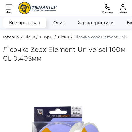
Меню
Контакти
Кабінет
Все про товар
Опис
Характеристики
Ві
Головна
Ліски / Шнури
Ліски
Лісочка Zeox Element Univer
Лісочка Zeox Element Universal 100м
CL 0.405мм