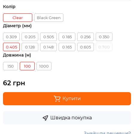
Колір
Clear
Black Green
Діаметр (мм)
0.309
0.205
0.505
0.185
0.256
0.350
0.405
0.128
0.148
0.165
0.605
0.700
Довжина (м)
150
100
1000
62 грн
Купити
Швидка покупка
Знайшли дешевше?