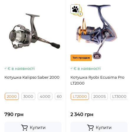
5
5
2
Топ продаж
Є в наявності
Є в наявності
Котушка Kalipso Saber 2000
Котушка Ryobi Ecusima Pro
LT2000
2000
3000
4000
6000
LT2000
2000S
LT3000
790 грн
2 340 грн
Купити
Купити