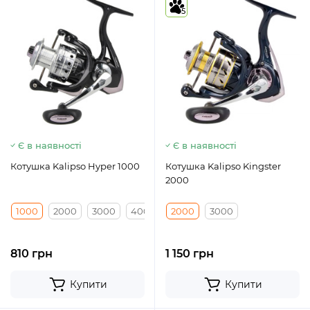
5
Є в наявності
Є в наявності
Котушка Kalipso Hyper 1000
Котушка Kalipso Kingster
2000
1000
2000
3000
4000
5000
2000
3000
810 грн
1 150 грн
Купити
Купити