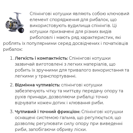
Спінінгові котушки являють собою ключовий
елемент спорядження для рибалок, що
використовують вудилища спінінгів. Ці
котушки призначені для різних видів
риболовлі і мають ряд характеристик, які
роблять їх популярними серед досвідчених і початківців
рибалок:
Легкість і компактність:
Спінінгові котушки
зазвичай виготовлені з легких матеріалів, що
робить їх зручними для тривалого використання та
легкими у транспортуванні.
Відмінна чутливість:
спінінгові котушки
забезпечують чітку та миттєву передачу опору та
рухів принади, дозволяючи рибалці точно
відчувати кожен дотик і клювання риби.
Чутливий і точний фрикціон:
Спінінгові котушки
оснащені системою гальма, що регулюється, що
дозволяє регулювати силу опору при виведенні
риби, запобігаючи обриву ліски.