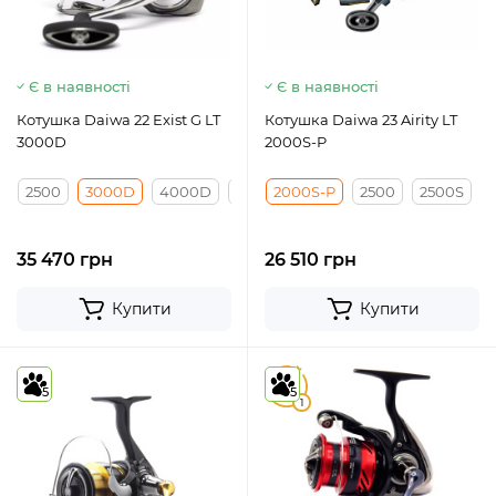
Є в наявності
Є в наявності
Котушка Daiwa 22 Exist G LT
Котушка Daiwa 23 Airity LT
3000D
2000S-P
2500
3000D
4000D
5000D-C
2000S-P
2500D
2500
2500S
35 470 грн
26 510 грн
Купити
Купити
5
5
5
1