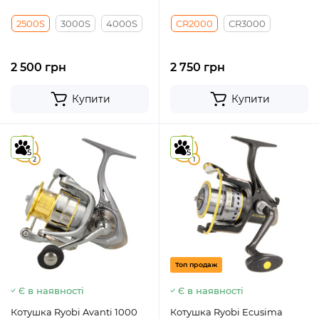
2500S
3000S
4000S
CR2000
CR3000
2 500 грн
2 750 грн
Купити
Купити
5
5
5
5
2
1
Топ продаж
Є в наявності
Є в наявності
Котушка Ryobi Avanti 1000
Котушка Ryobi Ecusima