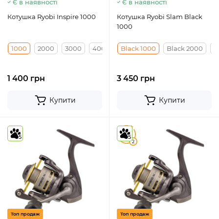
Є в наявності
Є в наявності
Котушка Ryobi Inspire 1000
Котушка Ryobi Slam Black
1000
1000
2000
3000
4000
Black 1000
Black 2000
B
1 400 грн
3 450 грн
Купити
Купити
5
5
5
2
Топ продаж
Топ продаж