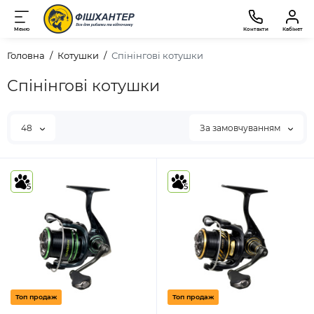
Меню
Контакти
Кабінет
Головна
Котушки
Спінінгові котушки
Спінінгові котушки
48
За замовчуванням
5
5
Топ продаж
Топ продаж