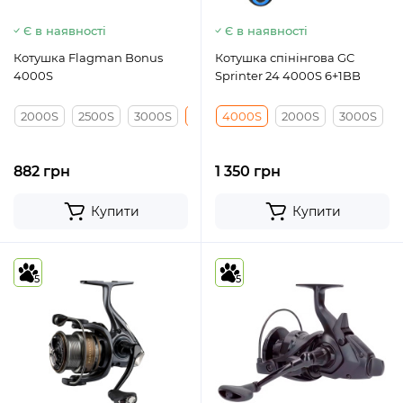
Є в наявності
Є в наявності
Котушка Flagman Bonus
Кoтушка спінінгова GC
4000S
Sprinter 24 4000S 6+1BB
2000S
2500S
3000S
4000S
4000S
5000S
2000S
3000S
882 грн
1 350 грн
Купити
Купити
5
5