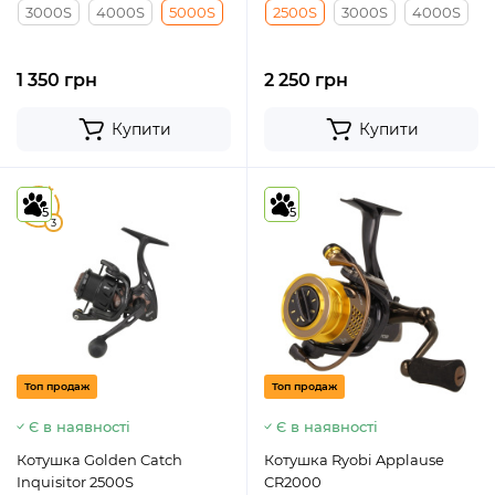
3000S
4000S
5000S
2500S
3000S
4000S
1 350 грн
2 250 грн
Купити
Купити
5
5
5
3
Топ продаж
Топ продаж
Є в наявності
Є в наявності
Котушка Golden Catch
Котушка Ryobi Applause
Inquisitor 2500S
CR2000