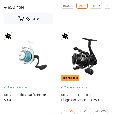
1500S
1500
2000
200
4 650 грн
Купити
5
5
Топ продаж
В наявності
Є в наявності
Котушка Tica Surf Mentor
Котушка спінінгова
5000
Flagman '23 Cort-X 2500S
2500S
3000S
4000S
5