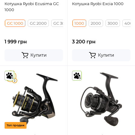
Котушка Ryobi Ecusima GC
Котушка Ryobi Excia 1000
1000
GC 1000
GC 2000
GC 3000
1000
GC 4000
2000
3000
400
1 999 грн
3 200 грн
Купити
Купити
5
5
5
2
Топ продаж