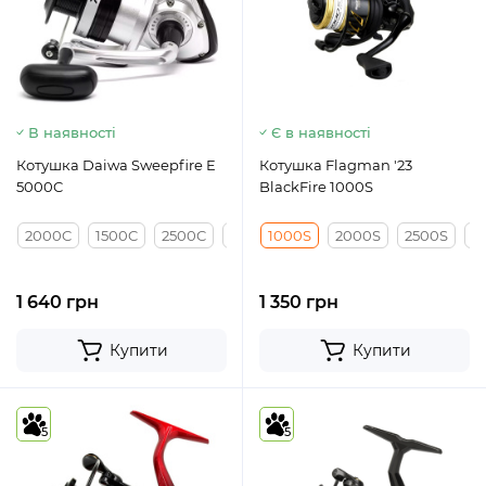
В наявності
Є в наявності
Котушка Daiwa Sweepfire E
Котушка Flagman '23
5000C
BlackFire 1000S
2000C
1500C
2500C
3000C
1000S
4000C
2000S
2500S
3
1 640 грн
1 350 грн
Купити
Купити
5
5