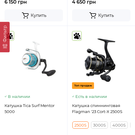
6 150 грн
4 650 грн
Купить
Купить
Фильтр
5
5
Топ продаж
В наличии
Есть в наличии
Катушка Tica Surf Mentor
Катушка спиннинговая
5000
Flagman '23 Cort-X 2500S
2500S
3000S
4000S
5