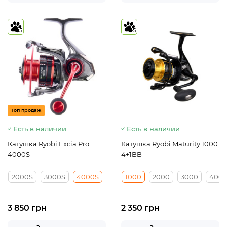
5
5
Топ продаж
Есть в наличии
Есть в наличии
Катушка Ryobi Excia Pro
Катушка Ryobi Maturity 1000
4000S
4+1BB
2000S
3000S
4000S
1000
2000
3000
400
3 850 грн
2 350 грн