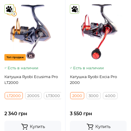
5
5
5
2
Топ продаж
Есть в наличии
Есть в наличии
Катушка Ryobi Ecusima Pro
Катушка Ryobi Excia Pro
LT2000
2000
LT2000
2000S
LT3000
3000S
2000
LT4000
3000
4000
2 340 грн
3 550 грн
Купить
Купить