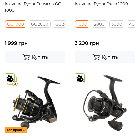
Катушка Ryobi Ecusima GC
Катушка Ryobi Excia 1000
1000
GC 1000
GC 2000
GC 3000
1000
GC 4000
2000
3000
400
1 999 грн
3 200 грн
Купить
Купить
5
5
5
2
Топ продаж