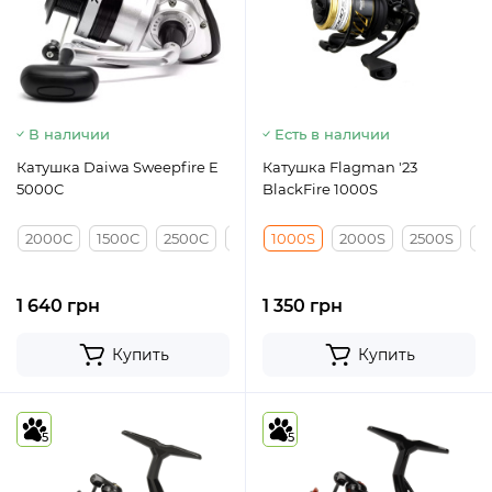
В наличии
Есть в наличии
Катушка Daiwa Sweepfire E
Катушка Flagman '23
5000C
BlackFire 1000S
2000C
1500C
2500C
3000C
1000S
4000C
2000S
2500S
3
1 640 грн
1 350 грн
Купить
Купить
5
5