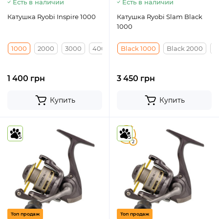
Есть в наличии
Есть в наличии
Катушка Ryobi Inspire 1000
Катушка Ryobi Slam Black
1000
1000
2000
3000
4000
Black 1000
Black 2000
B
1 400 грн
3 450 грн
Купить
Купить
5
5
5
2
Топ продаж
Топ продаж