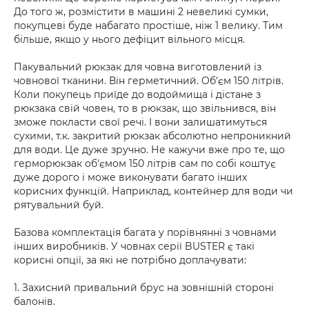
До того ж, розмістити в машині 2 невеликі сумки,
покупцеві буде набагато простіше, ніж 1 велику. Тим
більше, якщо у нього дефіцит вільного місця.
Пакувальний рюкзак для човна виготовлений із
човнової тканини. Він герметичний. Об'єм 150 літрів.
Коли покупець приїде до водоймища і дістане з
рюкзака свій човен, то в рюкзак, що звільнився, він
зможе покласти свої речі. І вони залишатимуться
сухими, т.к. закритий рюкзак абсолютно непроникний
для води. Це дуже зручно. Не кажучи вже про те, що
герморюкзак об'ємом 150 літрів сам по собі коштує
дуже дорого і може виконувати багато інших
корисних функцій. Наприклад, контейнер для води чи
рятувальний буй.
Базова комплектація багата у порівнянні з човнами
інших виробників. У човнах серії BUSTER є такі
корисні опції, за які не потрібно доплачувати:
1. Захисний привальний брус на зовнішній стороні
балонів.