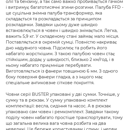
олії та бензину, а так само важко пробивається гачком
і витримує багатотисячні згини-розгини. Палуба FFD -
це суцільна знімна палуба-трансформер, яка
складається та розкладається за принципом
розкладачки. Завдяки цьому дуже швидко
встановлюється в човен і швидко знімається. Легка,
важить 5,9 кг. У складеному стані займає мало місця.
Поставляється в окремій сумці. Повністю накриває
дно надувного човна. Підсилює та робить його
набагато жорсткішим. З такою палубою човен стає
стійкішим, додає у швидкості, близько 2 км/год, і в
ньому набагато приємніше перебувати.
Виготовляється із фанери товщиною 6 мм. З одного
боку поверхня фанери гладка, а з іншого має
спеціальне антиковзне сіткове покриття.
Човни серії BUSTER упаковані у дві сумки. Точніше, у
сумку та в рюкзак. У сумку упаковано комплект
комплектації: весла, сидіння та насос. А в рюкзак
упаковано сам човен і ремкомплект. Завдяки такому
поділу човен набагато простіше транспортувати, тому
що загальна велика вага човна розбита на два
невеликі. Це береже користувачам і спину, і нерви.