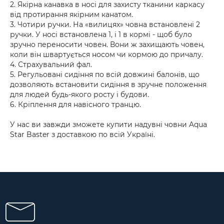
2. Якірна канавка в носі для захисту тканини каркасу
від протирання якірним канатом.
3. Чотири ручки. На «вилицях» човна встановлені 2
ручки. У носі встановлена 1, і 1 в кормі - щоб було
зручно переносити човен. Вони ж захищають човен,
коли він швартується носом чи кормою до причалу.
4. Страхувальний фал.
5. Регульовані сидіння по всій довжині балонів, що
дозволяють встановити сидіння в зручне положення
для людей будь-якого росту і будови.
6. Кріплення для навісного транцю.
У нас ви завжди зможете купити надувні човни Aqua
Star Baster з доставкою по всій Україні.