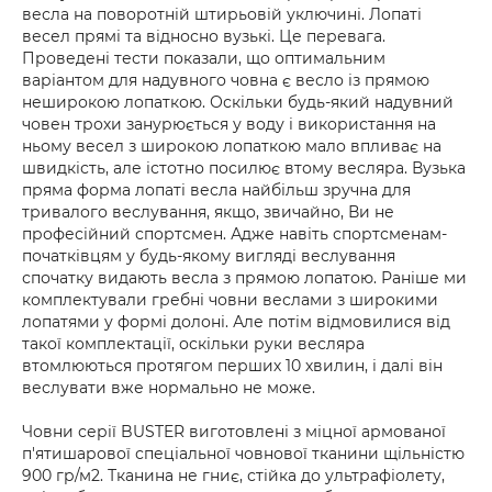
весла на поворотній штирьовій уключині. Лопаті
весел прямі та відносно вузькі. Це перевага.
Проведені тести показали, що оптимальним
варіантом для надувного човна є весло із прямою
неширокою лопаткою. Оскільки будь-який надувний
човен трохи занурюється у воду і використання на
ньому весел з широкою лопаткою мало впливає на
швидкість, але істотно посилює втому весляра. Вузька
пряма форма лопаті весла найбільш зручна для
тривалого веслування, якщо, звичайно, Ви не
професійний спортсмен. Адже навіть спортсменам-
початківцям у будь-якому вигляді веслування
спочатку видають весла з прямою лопатою. Раніше ми
комплектували гребні човни веслами з широкими
лопатями у формі долоні. Але потім відмовилися від
такої комплектації, оскільки руки весляра
втомлюються протягом перших 10 хвилин, і далі він
веслувати вже нормально не може.
Човни серії BUSTER виготовлені з міцної армованої
п'ятишарової спеціальної човнової тканини щільністю
900 гр/м2. Тканина не гниє, стійка до ультрафіолету,