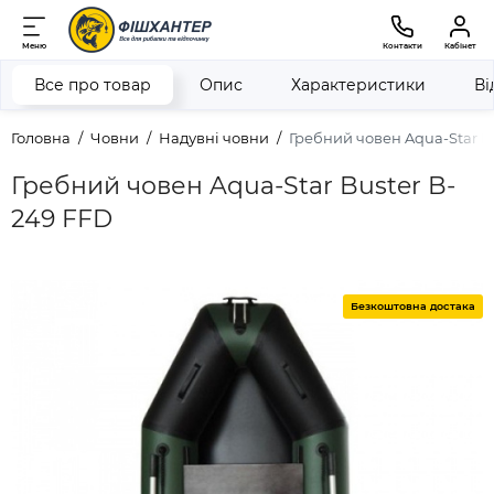
Меню
Контакти
Кабінет
Все про товар
Опис
Характеристики
Ві
Головна
Човни
Надувні човни
Гребний човен Aqua-Star B
Гребний човен Aqua-Star Buster B-
249 FFD
Безкоштовна достака