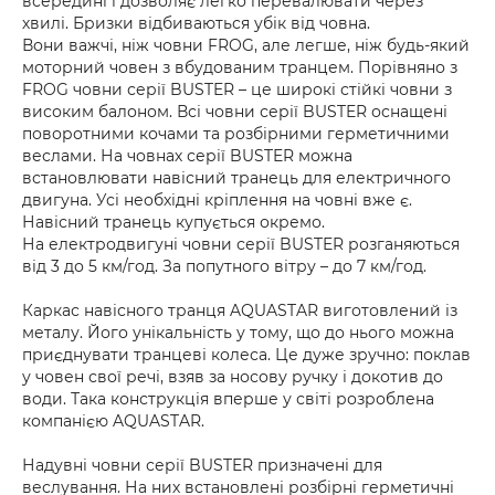
всередині і дозволяє легко перевалювати через
хвилі. Бризки відбиваються убік від човна.
Вони важчі, ніж човни FROG, але легше, ніж будь-який
моторний човен з вбудованим транцем. Порівняно з
FROG човни серії BUSTER – це широкі стійкі човни з
високим балоном. Всі човни серії BUSTER оснащені
поворотними кочами та розбірними герметичними
веслами. На човнах серії BUSTER можна
встановлювати навісний транець для електричного
двигуна. Усі необхідні кріплення на човні вже є.
Навісний транець купується окремо.
На електродвигуні човни серії BUSTER розганяються
від 3 до 5 км/год. За попутного вітру – до 7 км/год.
Каркас навісного транця AQUASTAR виготовлений із
металу. Його унікальність у тому, що до нього можна
приєднувати транцеві колеса. Це дуже зручно: поклав
у човен свої речі, взяв за носову ручку і докотив до
води. Така конструкція вперше у світі розроблена
компанією AQUASTAR.
Надувні човни серії BUSTER призначені для
веслування. На них встановлені розбірні герметичні