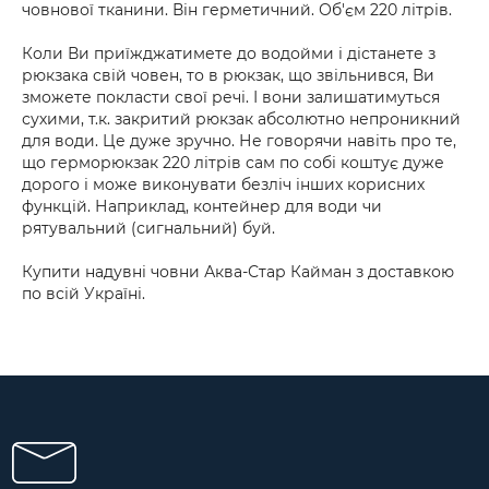
човнової тканини. Він герметичний. Об'єм 220 літрів.
Коли Ви приїжджатимете до водойми і дістанете з
рюкзака свій човен, то в рюкзак, що звільнився, Ви
зможете покласти свої речі. І вони залишатимуться
сухими, т.к. закритий рюкзак абсолютно непроникний
для води. Це дуже зручно. Не говорячи навіть про те,
що герморюкзак 220 літрів сам по собі коштує дуже
дорого і може виконувати безліч інших корисних
функцій. Наприклад, контейнер для води чи
рятувальний (сигнальний) буй.
Купити надувні човни Аква-Стар Кайман з доставкою
по всій Україні.