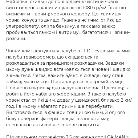
Найбільш схильні до пошкоджень частини човна
виготовлені з тканини щільністю 1080 гр/м2. Їх легко
визначити – вони є чорного кольору. Це: «вилиці»
човна, конуса та днище. Тканина не гниє, стійка до
ультрафіолету, олії та бензину, а так само важко
пробивається гачком і витримує багатотисячні згини-
розгини.
Човни комплектуються палубою FFD - суцільна знімна
палуба-трансформер, що складається та
розкладається за принципом розкладачки. Завдяки
цьому дуже швидко встановлюється в човен і швидко
знімається. Легка, важить 5,9 кг. У складеному стані
займає мало місця. Поставляється в окремій сумці.
Повністю накриває дно надувного човна. Підсилює та
робить його набагато жорсткішим. З такою палубою
човен стає стійкішим, додає у швидкості, близько 2 км/
год, і в ньому набагато приємніше перебувати.
Виготовляється із фанери товщиною 6 мм. З одного
боку поверхня фанери гладка, а з іншого має
спеціальне антиковзне сіткове покриття.
Під двигуном потужністю 2,5 л/с човна серії CAIMAN з