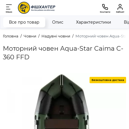
Меню
Контакти
Кабінет
Все про товар
Опис
Характеристики
Ві
Головна
Човни
Надувні човни
Моторний човен Aqua-Star
Моторний човен Aqua-Star Caima C-
360 FFD
Безкоштовна достака