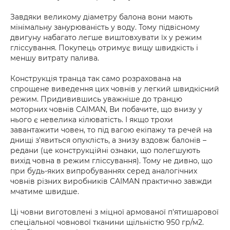
Завдяки великому діаметру балона вони мають
мінімальну занурюваність у воду. Тому підвісному
двигуну набагато легше виштовхувати їх у режим
гліссування. Покупець отримує вищу швидкість і
меншу витрату палива.
Конструкція транца так само розрахована на
спрощене виведення цих човнів у легкий швидкісний
режим. Придивившись уважніше до транцю
моторних човнів CAIMAN, Ви побачите, що внизу у
нього є невелика кілюватість. І якщо трохи
завантажити човен, то під вагою екіпажу та речей на
днищі з'явиться опуклість, а знизу вздовж балонів –
редани (це конструкційні ознаки, що полегшують
вихід човна в режим гліссування). Тому не дивно, що
при будь-яких випробуваннях серед аналогічних
човнів різних виробників CAIMAN практично завжди
мчатиме швидше.
Ці човни виготовлені з міцної армованої п'ятишарової
спеціальної човнової тканини щільністю 950 гр/м2.