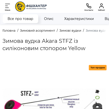
Меню
Контакти
Кабінет
Все про товар
Опис
Характеристики
Ві
Головна
Зимовий асортимент
Зимові вудки
Зимова вудка 
Зимова вудка Akara STFZ із
силіконовим стопором Yellow
Топ продаж