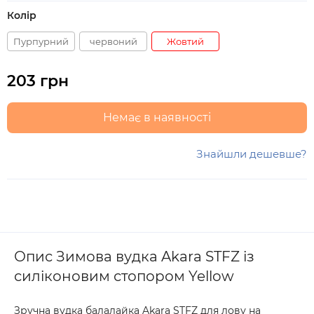
Колір
Пурпурний
червоний
Жовтий
203 грн
Немає в наявності
Знайшли дешевше?
Опис Зимова вудка Akara STFZ із
силіконовим стопором Yellow
Зручна вудка балалайка Akara STFZ для лову на