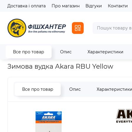
Доставка і оплата
Про магазин
Відгуки
Контакти
Все про товар
Опис
Характеристики
Головна
Зимовий асортимент
Зимові вудки
Зимова вудк
Зимова вудка Akara RBU Yellow
Все про товар
Опис
Характеристик