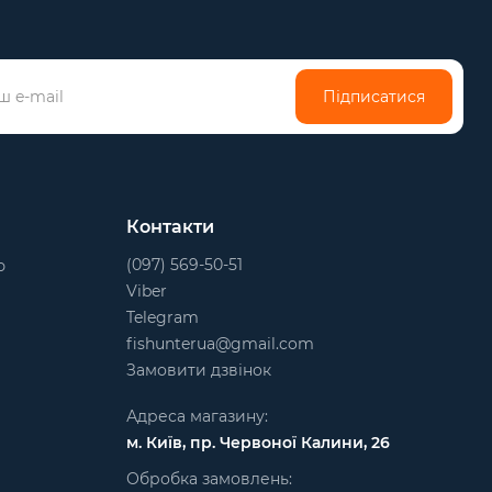
Підписатися
Контакти
(097) 569-50-51
ю
Viber
Telegram
fishunterua@gmail.com
Замовити дзвінок
Адреса магазину:
м. Київ, пр. Червоної Калини, 26
Обробка замовлень: