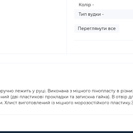
Колір -
Тип вудки -
Переглянути все
ручно лежить у руці. Виконана з міцного пінопласту в різн
ний (дві пластикові прокладки та затискна гайка). В отвір 
м. Хлист виготовлений із міцного морозостійкого пластику.Зні