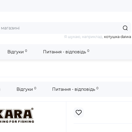
Я шукаю, наприклад,
котушка daiwa
0
0
Відгуки
Питання - відповідь
а Akara RBU Yellow
0
0
и
Відгуки
Питання - відповідь