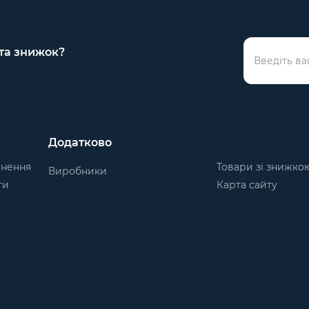
 та знижок?
Додатково
рнення
Товари зі знижко
Виробники
ти
Карта сайту