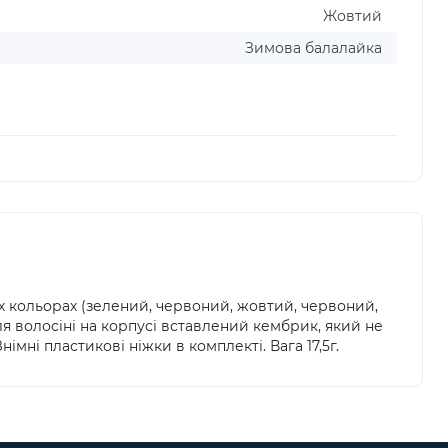
Жовтий
Зимова балалайка
их кольорах (зелений, червоний, жовтий, червоний,
для волосіні на корпусі вставлений кембрик, який не
мні пластикові ніжки в комплекті. Вага 17,5г.