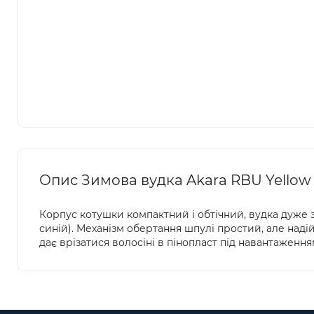
Опис Зимова вудка Akara RBU Yellow
Корпус котушки компактний і обтічний, вудка дуже з
синій). Механізм обертання шпулі простий, але надій
дає врізатися волосіні в пінопласт під навантаження