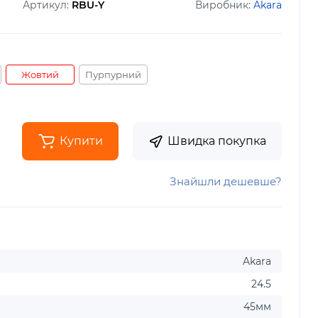
Артикул:
RBU-Y
Виробник:
Akara
Жовтий
Пурпурний
Купити
Швидка покупка
Знайшли дешевше?
Akara
24.5
45мм