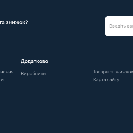
 та знижок?
Додатково
рнення
Товари зі знижко
Виробники
ти
Карта сайту