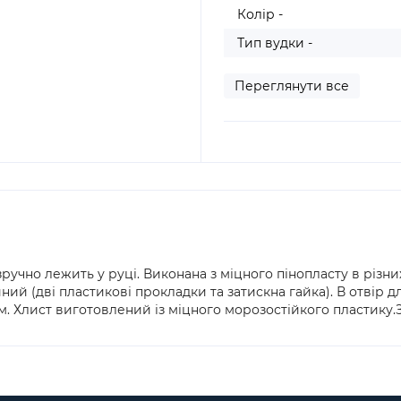
Колір -
Тип вудки -
Переглянути все
ручно лежить у руці. Виконана з міцного пінопласту в різн
ний (дві пластикові прокладки та затискна гайка). В отвір 
м. Хлист виготовлений із міцного морозостійкого пластику.Зні