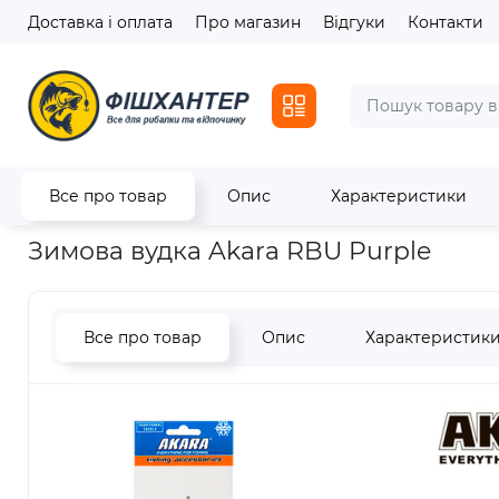
Доставка і оплата
Про магазин
Відгуки
Контакти
Все про товар
Опис
Характеристики
Головна
Зимовий асортимент
Зимові вудки
Зимова вудк
Зимова вудка Akara RBU Purple
Все про товар
Опис
Характеристик