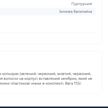
Пурпурний
Зимова балалайка
их кольорах (зелений, червоний, жовтий, червоний,
для волосіні на корпусі вставлений кембрик, який не
мні пластикові ніжки в комплекті. Вага 17,5г.