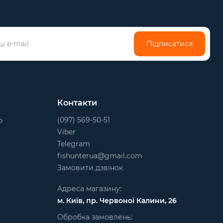
Підписатися
Контакти
(097) 569-50-51
ю
Viber
Telegram
fishunterua@gmail.com
Замовити дзвінок
Адреса магазину:
м. Київ, пр. Червоної Калини, 26
Обробка замовлень: