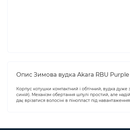
Опис Зимова вудка Akara RBU Purple
Корпус котушки компактний і обтічний, вудка дуже з
синій). Механізм обертання шпулі простий, але надій
дає врізатися волосіні в пінопласт під навантаження