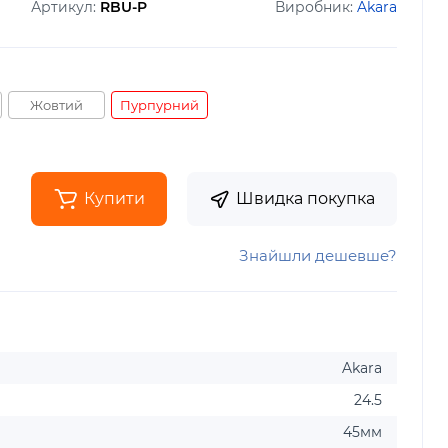
Артикул:
RBU-P
Виробник:
Akara
Жовтий
Пурпурний
Купити
Швидка покупка
Знайшли дешевше?
Akara
24.5
45мм