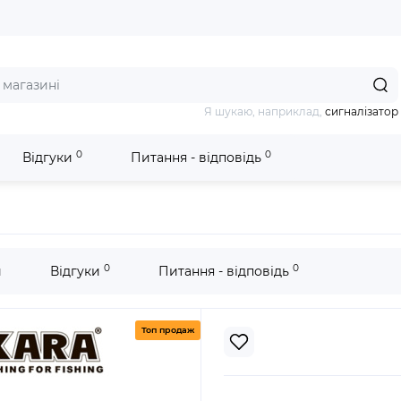
Я шукаю, наприклад,
сигналізатор
0
0
Відгуки
Питання - відповідь
а Akara RBU Purple
0
0
и
Відгуки
Питання - відповідь
Топ продаж