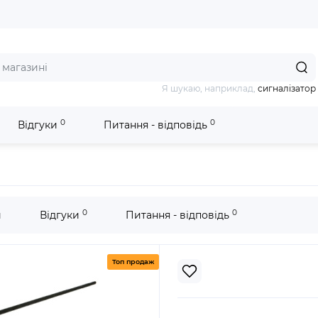
Я шукаю, наприклад,
сигналізатор
0
0
Відгуки
Питання - відповідь
а Akara BL Blue
0
0
и
Відгуки
Питання - відповідь
Топ продаж