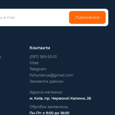
Підписатися
Контакти
(097) 569-50-51
ю
Viber
Telegram
fishunterua@gmail.com
Замовити дзвінок
Адреса магазину:
м. Київ, пр. Червоної Калини, 26
Обробка замовлень:
Пн-Пт: з 9:00 до 18:00