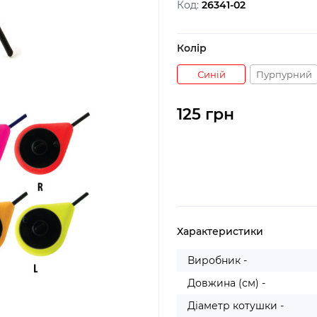
Код:
26341-02
Колір
Синій
Пурпурний
125 грн
Характеристики
Виробник -
Довжина (см) -
Діаметр котушки -