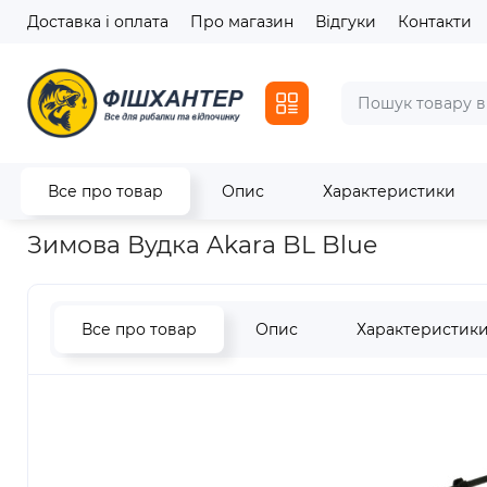
Доставка і оплата
Про магазин
Відгуки
Контакти
Все про товар
Опис
Характеристики
Головна
Зимовий асортимент
Зимові вудки
Зимова Вудк
Зимова Вудка Akara BL Blue
Все про товар
Опис
Характеристик