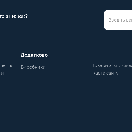
 та знижок?
Додатково
рнення
Товари зі знижко
Виробники
ти
Карта сайту