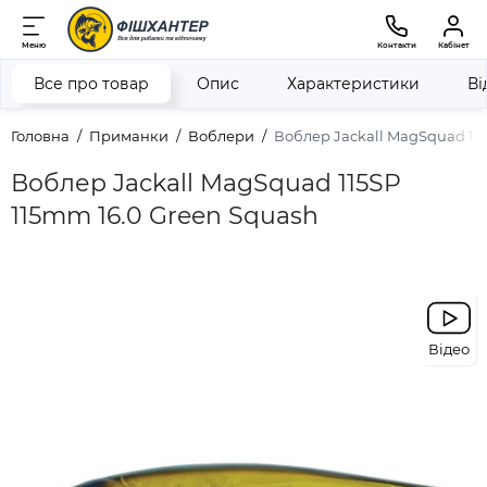
Меню
Контакти
Кабінет
Все про товар
Опис
Характеристики
Ві
Головна
Приманки
Воблери
Воблер Jackall MagSquad 115
Воблер Jackall MagSquad 115SP
115mm 16.0 Green Squash
Відео