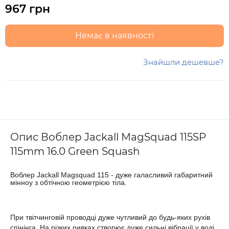
967 грн
Немає в наявності
Знайшли дешевше?
Опис Воблер Jackall MagSquad 115SP
115mm 16.0 Green Squash
Воблер Jackall Magsquad 115 - дуже галасливий габаритний
мінноу з обтічною геометрією тіла.
При твітчинговій проводці дуже чутливий до будь-яких рухів
спінінга. На різких ривках створює дуже сильні вібрації у воді,