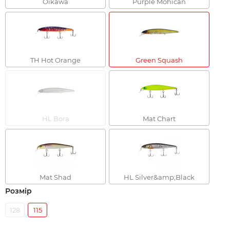
Oikawa
Purple Mohican
TH Hot Orange
Green Squash
HL Bora
Mat Chart
Mat Shad
HL Silver&amp;Black
Розмір
128
115