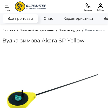
Меню
Контакти
Кабінет
Все про товар
Опис
Характеристики
Ві
Головна
Зимовий асортимент
Зимові вудки
Вудка зимова 
Вудка зимова Akara SP Yellow