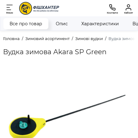
Меню
Контакти
Кабінет
Все про товар
Опис
Характеристики
Ві
Головна
Зимовий асортимент
Зимові вудки
Вудка зимова 
Вудка зимова Akara SP Green