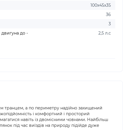
100х45х35
36
3
 двигуна до -
2,5 л.с
им транцем, а по периметру надійно захищений
ажопідйомність і комфортний і просторий
магатися навіть із двомісними човнами. Найбільш
лянок під час виїздів на природу підійде дуже