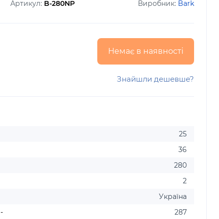
Артикул:
B-280NP
Виробник:
Bark
Немає в наявності
Знайшли дешевше?
25
36
280
2
Україна
-
287