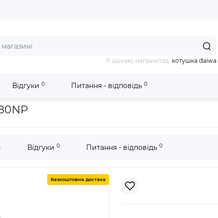
Я шукаю, наприклад,
котушка daiwa
0
0
Відгуки
Питання - відповідь
ен Bark B-280NP
280NP
0
0
и
Відгуки
Питання - відповідь
Безкоштовна достака