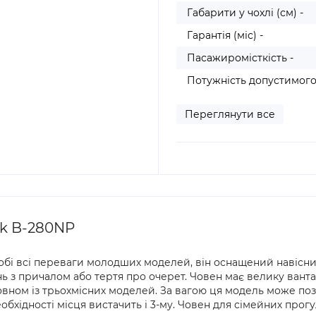
Габарити у чохлі (см) -
Гарантія (міс) -
Пасажиромісткість -
Потужність допустимого
Переглянути все
k B-280NP
обі всі переваги молодших моделей, він оснащений навісн
ь з причалом або тертя про очерет. Човен має велику вант
вном із трьохмісних моделей. За вагою ця модель може поз
бхідності місця вистачить і 3-му. Човен для сімейних прогу