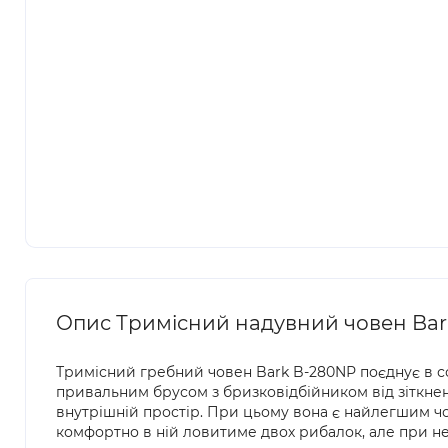
Опис Тримісний надувний човен Bar
Тримісний гребний човен Bark B-280NР поєднує в с
привальним брусом з бризковідбійником від зіткнен
внутрішній простір. При цьому вона є найлегшим чо
комфортно в ній ловитиме двох рибалок, але при нео