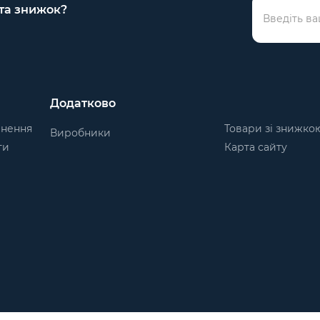
 та знижок?
Додатково
рнення
Товари зі знижко
Виробники
ти
Карта сайту