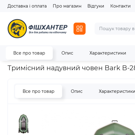
Доставка і оплата
Про магазин
Відгуки
Контакти
Все про товар
Опис
Характеристики
Головна
Човни
Надувні човни
Тримісний надувний чов
Тримісний надувний човен Bark B-
Все про товар
Опис
Характеристик