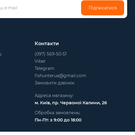
Підписатися
Контакти
(097) 569-50-51
ю
Viber
Telegram
fishunterua@gmail.com
Замовити дзвінок
Адреса магазину:
м. Київ, пр. Червоної Калини, 26
Обробка замовлень:
Пн-Пт: з 9:00 до 18:00